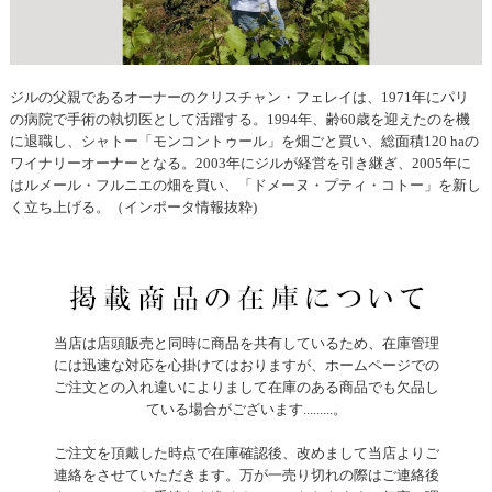
ジルの父親であるオーナーのクリスチャン・フェレイは、1971年にパリ
の病院で手術の執切医として活躍する。1994年、齢60歳を迎えたのを機
に退職し、シャトー「モンコントゥール」を畑ごと買い、総面積120 haの
ワイナリーオーナーとなる。2003年にジルが経営を引き継ぎ、2005年に
はルメール・フルニエの畑を買い、「ドメーヌ・プティ・コトー」を新し
く立ち上げる。（インポータ情報抜粋)
当店は店頭販売と同時に商品を共有しているため、在庫管理
には迅速な対応を心掛けてはおりますが、ホームページでの
ご注文との入れ違いによりまして在庫のある商品でも欠品し
ている場合がございます.........。
ご注文を頂戴した時点で在庫確認後、改めまして当店よりご
連絡をさせていただきます。万が一売り切れの際はご連絡後