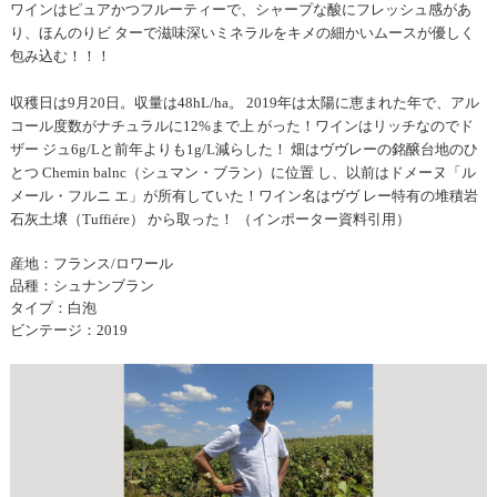
ワインはピュアかつフルーティーで、シャープな酸にフレッシュ感があ
り、ほんのりビ ターで滋味深いミネラルをキメの細かいムースが優しく
包み込む！！！
収穫日は9月20日。収量は48hL/ha。 2019年は太陽に恵まれた年で、アル
コール度数がナチュラルに12%まで上 がった！ワインはリッチなのでド
ザー ジュ6g/Lと前年よりも1g/L減らした！ 畑はヴヴレーの銘醸台地のひ
とつ Chemin balnc（シュマン・ブラン）に位置 し、以前はドメーヌ「ル
メール・フルニ エ」が所有していた！ワイン名はヴヴ レー特有の堆積岩
石灰土壌（Tuffiére） から取った！ （インポーター資料引用）
産地：フランス/ロワール
品種：シュナンブラン
タイプ：白泡
ビンテージ：2019