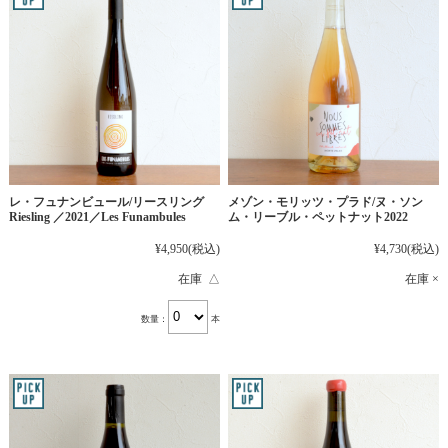
レ・フュナンビュール/リースリング
メゾン・モリッツ・プラド/ヌ・ソン
Riesling ／2021／Les Funambules
ム・リーブル・ペットナット2022
¥4,950
(税込)
¥4,730
(税込)
在庫 △
在庫 ×
数量：
本