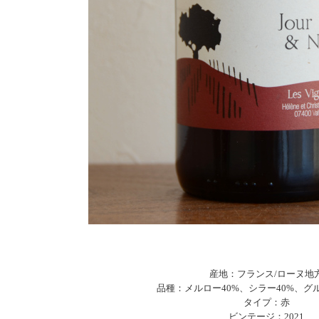
産地：フランス/ローヌ地
品種：メルロー40%、シラー40%、グ
タイプ：赤
ビンテージ：2021