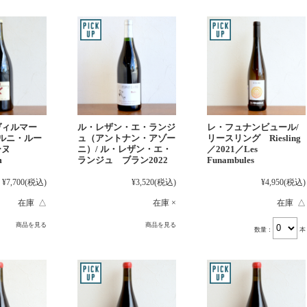
レ・フュナンビュール/
ヴィルマー
ル・レザン・エ・ランジ
リースリング Riesling
ェルニ・ルー
ュ（アントナン・アゾー
／2021／Les
ーヌ
ニ）/ ル・レザン・エ・
Funambules
m
ランジュ ブラン2022
¥4,950
(税込)
¥7,700
(税込)
¥3,520
(税込)
在庫 △
在庫 △
在庫 ×
商品を見る
商品を見る
数量：
本