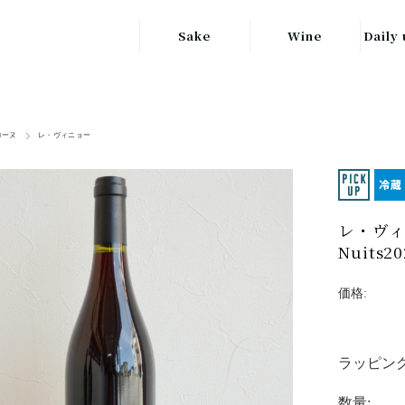
Sake
Wine
Daily 
東北の地酒
JAPAN
日本
関東の地酒
ローヌ
レ・ヴィニョー
FRANCE
信越・北陸地方
フランス
の地酒
キッ
ITALY
関西の地酒
イタリア
レ・ヴィ
グラ
Nuits20
中部地方の地酒
GERMANY
ドイツ
価格:
中国・四国地方
ヘ
の地酒
ラッピング
数量: