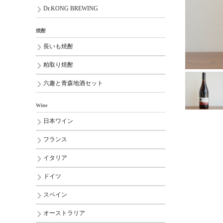
Dr.KONG BREWING
焼酎
長いも焼酎
粕取り焼酎
六趣と青森地酒セット
Wine
日本ワイン
フランス
イタリア
ドイツ
スペイン
オーストラリア