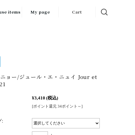
use items
My page
Cart
飲料
調味料
食品
チン用品
ニョー/ジュール・エ・ニュイ Jour et
ス・酒器・
21
器
¥3,410
(税込)
ルスケア
[ポイント還元 34ポイント～]
: