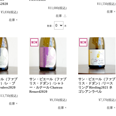
G2020
¥11,550
(税込)
¥11,000
(税込)
在庫 ×
¥5,830
(税込)
在庫 △
在庫 ×
数量：
本
ール（ファブ
サン・ピエール（ファブ
サン・ピエール（ファブ
）/レ・ブ
リス・ドダン）/シャト
リス・ドダン）/リース
ulees2020
ー・ルナール Chateau
リング Riesling2021 ネ
Renard2020
ゴシアンラベル
¥13,750
(税込)
¥9,350
(税込)
¥7,370
(税込)
在庫 ×
在庫 ×
在庫 ×