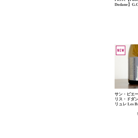
Dodane】G.
サン・ピエ
リス・ドダン
リュレ Les Br