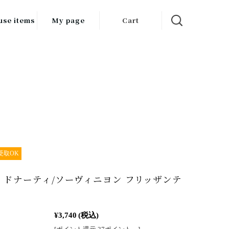
use items
My page
Cart
飲料
調味料
食品
チン用品
ス・酒器・
器
受取OK
ルスケア
 ドナーティ/ソーヴィニヨン フリッザンテ
¥3,740
(税込)