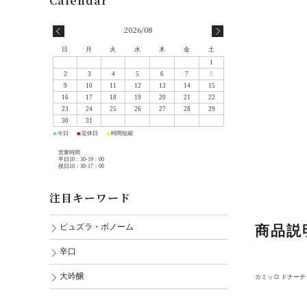
2026/08
日
月
火
水
木
金
土
1
2
3
4
5
6
7
8
9
10
11
12
13
14
15
16
17
18
19
20
21
22
23
24
25
26
27
28
29
30
31
今日
定休日
時間短縮
■
■
■
営業時間
平日10：30-19：00
祝日10：30-17：00
注目キーワード
商品説
ピュズラ・ボノーム
辛口
大吟醸
カミッロ ドナー