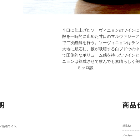
辛口に仕上げたソーヴィニョンのワインに
酵を一時的に止めた甘口のマルヴァジーア
で二次醗酵を行う。ソーヴィニョンはラン
大地に順応し、彼が栽培する白ブドウの中
で圧倒的なボリューム感を持ったワインと
ニョンは熟成させて飲んでも素晴らしく美
ミッロ談.................................................
明
商品
製品名:
ティ新着ワイン。
メーカー: