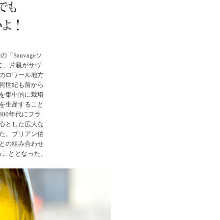
Sauvageソ
て、片親がサヴ
のロワール地方
何世紀も前から
を集中的に栽培
を生産すること
00年代にフラ
心とした広大な
た。ブリアン伯
との組み合わせ
ることとなった。