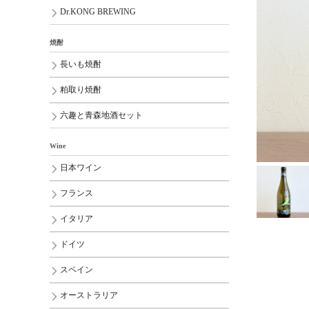
Dr.KONG BREWING
焼酎
長いも焼酎
粕取り焼酎
六趣と青森地酒セット
Wine
日本ワイン
フランス
イタリア
ドイツ
スペイン
オーストラリア