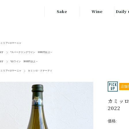
Sake
Wine
Daily 
東北の地酒
JAPAN
日本
関東の地酒
エミリア=ロマーニャ
FRANCE
信越・北陸地方
フランス
探す
*スパークリングワイン 3000円以上～
の地酒
探す
*白ワイン 3000円以上～
キッ
ITALY
関西の地酒
イタリア
エミリア=ロマーニャ
カミッロ・ドナーティ
グラ
中部地方の地酒
GERMANY
店舗
ドイツ
中国・四国地方
ヘ
カミッロ
の地酒
2022
価格: