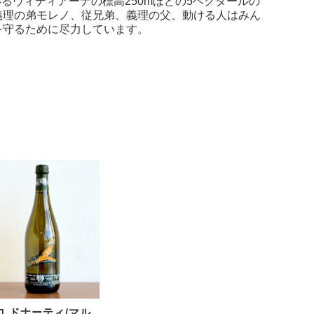
いるヴィディアーナの標高250mほどの5ヘクタールの
義理の弟モレノ、従兄弟、義理の父、動ける人はみん
を守るために尽力しています。
ロ ドナーティ/マル