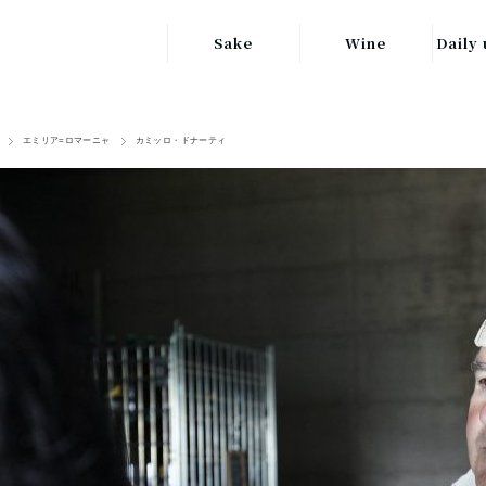
Sake
Wine
Daily 
東北の地酒
JAPAN
日本
エミリア=ロマーニャ
カミッロ・ドナーティ
関東の地酒
FRANCE
信越・北陸地方
フランス
の地酒
キッ
ITALY
関西の地酒
イタリア
グラ
中部地方の地酒
GERMANY
ドイツ
中国・四国地方
ヘ
の地酒