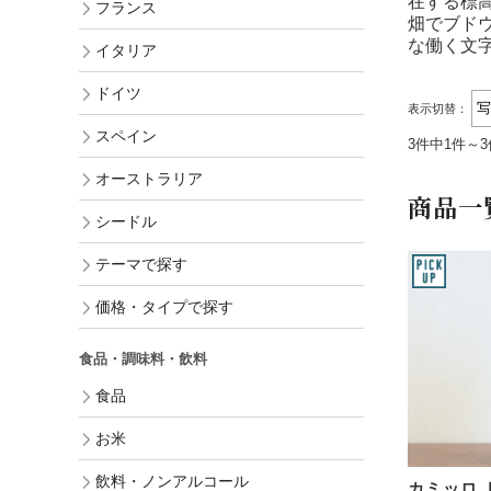
在する標高
フランス
畑でブド
な働く文
イタリア
ドイツ
表示切替：
スペイン
3件中1件～
オーストラリア
商品一
シードル
テーマで探す
価格・タイプで探す
食品・調味料・飲料
食品
お米
飲料・ノンアルコール
カミッロ 