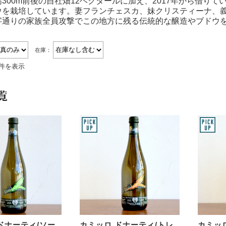
300m前後の自社畑12ヘクタールに加え、2017年から借りて
ウを栽培しています。妻フランチェスカ、妹クリスティーナ、
字通りの家族全員攻撃でこの地方に残る伝統的な醸造やブドウ
在庫：
3件を表示
覧
ドナーティ/ソー
カミッロ ドナーティ/トレ
カミッ