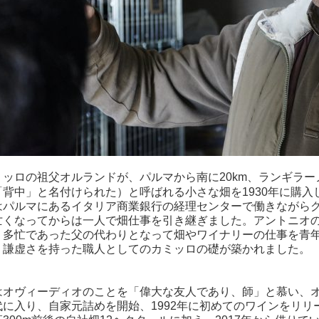
ミッロの祖父オルランドが、パルマから南に20km、ランギラー
「背中」と名付けられた）と呼ばれる小さな畑を1930年に購
はパルマにあるイタリア商業銀行の経理センターで働きながらグ
亡くなってからは一人で畑仕事を引き継ぎました。アントニオの友
、多忙であった父の代わりとなって畑やワイナリーの仕事を青
、謙虚さを持った職人としてのカミッロの礎が築かれました。
はオヴィーディオのことを「偉大な友人であり、師」と慕い、
代に入り、自家元詰めを開始、1992年に初めてのワインをリ