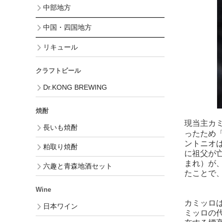
中部地方
中国・四国地方
リキュール
クラフトビール
Dr.KONG BREWING
焼酎
現当主カ
長いも焼酎
ったため
ントニオ
粕取り焼酎
に祖父が
まれ）が
六趣と青森地酒セット
たことで
Wine
カミッロ
日本ワイン
ミッロの