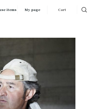
use items
My page
Cart
飲料
調味料
食品
チン用品
ス・酒器・
器
ルスケア