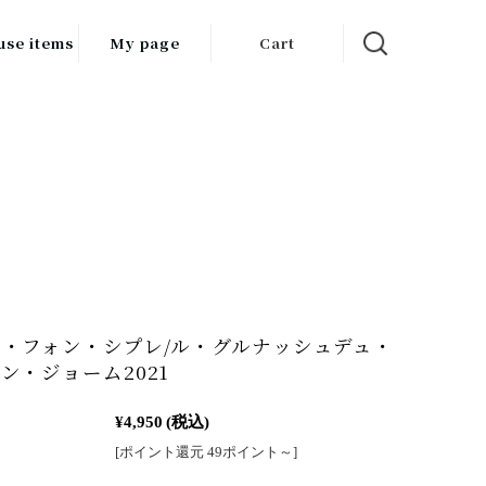
use items
My page
Cart
飲料
調味料
食品
チン用品
ス・酒器・
器
・フォン・シプレ/ル・グルナッシュデュ・
ルスケア
ン・ジョーム2021
¥4,950
(税込)
[ポイント還元 49ポイント～]