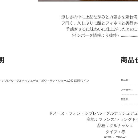
涼しさの中に上品な深みと力強さを兼ね備
フ曰く、久しぶりに酸とフィネスと奥行き
予感させるに味わいに仕上がったとのこと！.........
(インポータ情報より抜粋）............................
明
商品
製品名:
・シプレ/ル・グルナッシュデュ・ボワ・サン・ジョーム2021新着ワイン
メーカー:
製造年:
ドメーヌ・フォン・シプレ/ル・グルナッシュデ
産地：フランス/＞ラングド
品種：グルナッシュ
タイプ：赤
容量：750ml