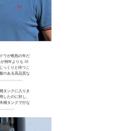
ドウが晩熟の年だ
例年よりも 10
じっくりと待つこ
酸のある高品質な
.............
桶タンクに入りき
用したのに対し、
木桶タンクで行な
..............