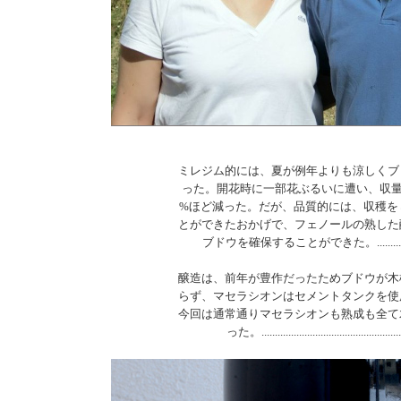
ミレジム的には、夏が例年よりも涼しくブ
った。開花時に一部花ぶるいに遭い、収量が
%ほど減った。だが、品質的には、収穫を
とができたおかげで、フェノールの熟した
ブドウを確保することができた。.....................
醸造は、前年が豊作だったためブドウが木
らず、マセラシオンはセメントタンクを使
今回は通常通りマセラシオンも熟成も全て
った。......................................................