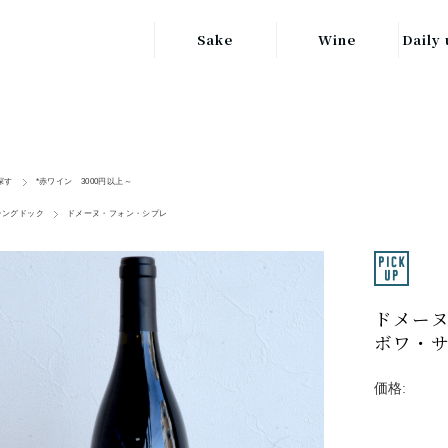
Sake
Wine
Daily 
東北の地酒
JAPAN
日本
関東の地酒
FRANCE
信越・北陸地方
フランス
探す
*赤ワイン 3000円以上～
の地酒
ラングドック
ドメーヌ・フォン・シプレ
キッ
ITALY
関西の地酒
イタリア
グラ
中部地方の地酒
GERMANY
ドイツ
ドメーヌ
中国・四国地方
ヘ
ボワ・サ
の地酒
価格: