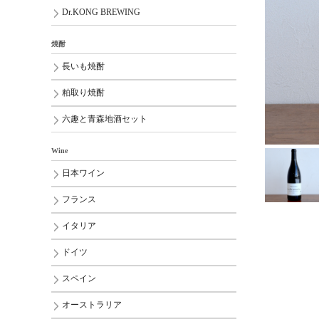
Dr.KONG BREWING
焼酎
長いも焼酎
粕取り焼酎
六趣と青森地酒セット
Wine
日本ワイン
フランス
イタリア
ドイツ
スペイン
オーストラリア