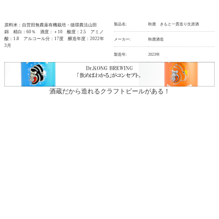
製品名:
秋鹿 きもと一貫造り生原酒
原料米：自営田無農薬有機栽培・循環農法山田
錦 精白：60％ 酒度：＋10 酸度：2.5 アミノ
酸：1.8 アルコール分：17度 醸造年度：2022年
メーカー:
秋鹿酒造
3月
製造年:
2023年
酒蔵だから造れるクラフトビールがある！