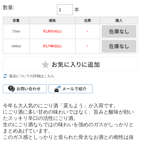
数量:
本
容量
価格
在庫
購入
¥2,035
720ml
(税込)
×
¥3,740
1800ml
(税込)
×
返品についての詳細はこちら
今年も大人気のにごり酒「霙もよう」が入荷です。
にごり酒に多い甘めの味わいではなく、旨みと酸味が効い
たスッキリ辛口の活性にごり酒。
生のにごり酒ならではの味わいを強めのガスがしっかりと
まとめあげています。
このガス感としっかりと造られた骨太なお酒との相性は抜