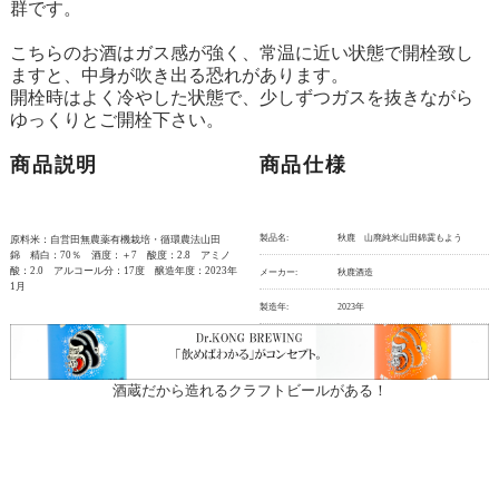
群です。
こちらのお酒はガス感が強く、常温に近い状態で開栓致し
ますと、中身が吹き出る恐れがあります。
開栓時はよく冷やした状態で、少しずつガスを抜きながら
ゆっくりとご開栓下さい。
商品説明
商品仕様
製品名:
秋鹿 山廃純米山田錦霙もよう
原料米：自営田無農薬有機栽培・循環農法山田
錦 精白：70％ 酒度：＋7 酸度：2.8 アミノ
酸：2.0 アルコール分：17度 醸造年度：2023年
メーカー:
秋鹿酒造
1月
製造年:
2023年
酒蔵だから造れるクラフトビールがある！