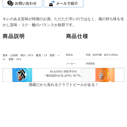
キレのある旨味が特徴のお酒。ただただ辛いのではなく、蔵の持ち味を生
かし旨味・コク・酸のバランスが抜群です。
商品説明
商品仕様
製品名:
秋鹿 純米吟醸 超辛口1800ml
酒米：山田錦 精白：60％ 酸度：2.0 酒度：＋
15 度数：16％
メーカー:
秋鹿酒造
酒蔵だから造れるクラフトビールがある！