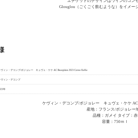
エチケットのデザインはワインのコン
Glouglou（ごくごく飲むような）をイメ
様
ヴィン・デコンブ/ボジョレー キュヴェ・ケケ AC Beaujolais 2023 Cuvee KeKe
ケヴィン・デコンブ
023年
ケヴィン・デコンブ/ボジョレー キュヴェ・ケケ AC Beaujol
産地：フランス/ボジョレー
品種：ガメイ タイプ：赤
容量：750ｍｌ