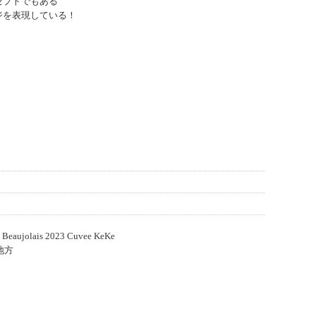
セプトでもある
ージを表現している！
ais 2023 Cuvee KeKe
地方