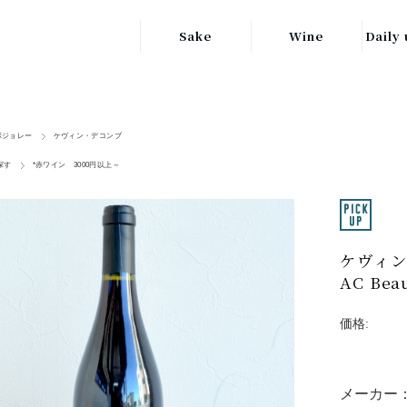
Sake
Wine
Daily 
東北の地酒
JAPAN
日本
関東の地酒
ボジョレー
ケヴィン・デコンブ
FRANCE
信越・北陸地方
フランス
探す
*赤ワイン 3000円以上～
の地酒
キッ
ITALY
関西の地酒
イタリア
グラ
ケヴィン
中部地方の地酒
GERMANY
AC Beau
ドイツ
中国・四国地方
ヘ
の地酒
価格:
メーカー