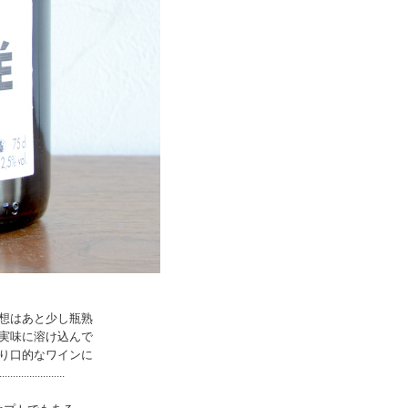
想はあと少し瓶熟
実味に溶け込んで
り口的なワインに
.............