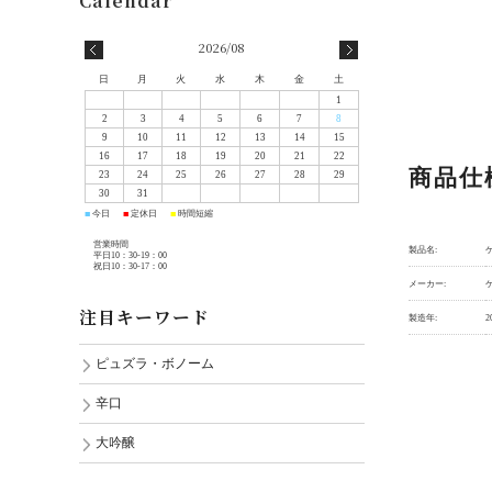
2026/08
日
月
火
水
木
金
土
1
2
3
4
5
6
7
8
9
10
11
12
13
14
15
16
17
18
19
20
21
22
商品仕
23
24
25
26
27
28
29
30
31
今日
定休日
時間短縮
■
■
■
営業時間
製品名:
ケ
平日10：30-19：00
祝日10：30-17：00
メーカー:
注目キーワード
製造年:
2
ピュズラ・ボノーム
辛口
大吟醸