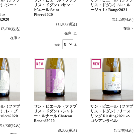
ール（ファブ
サン・ピエール（ファブ
サン・ピエール（ファブ
）/ジー・
リス・ドダン）/サン・
リス・ドダン）/ル・ル
ピエール Saint
ージュ Le Rouge2021
ice
Pierre2020
G2020
¥11,550
(税込)
¥11,000
(税込)
在庫 ×
¥5,830
(税込)
在庫 △
在庫 ×
数量：
本
ール（ファブ
サン・ピエール（ファブ
サン・ピエール（ファブ
）/レ・ブ
リス・ドダン）/シャト
リス・ドダン）/リース
ulees2020
ー・ルナール Chateau
リング Riesling2021 ネ
Renard2020
ゴシアンラベル
¥13,750
(税込)
¥9,350
(税込)
¥7,370
(税込)