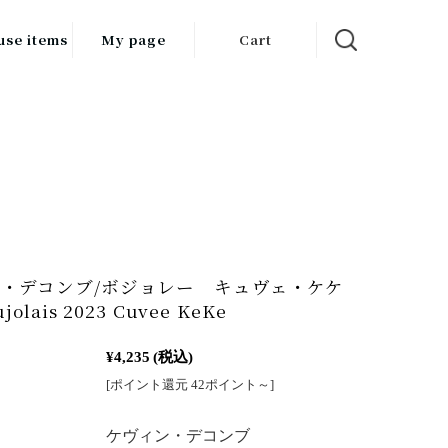
use items
My page
Cart
飲料
調味料
食品
チン用品
ス・酒器・
・デコンブ/ボジョレー キュヴェ・ケケ
器
jolais 2023 Cuvee KeKe
ルスケア
¥4,235
(税込)
[ポイント還元 42ポイント～]
：
ケヴィン・デコンブ