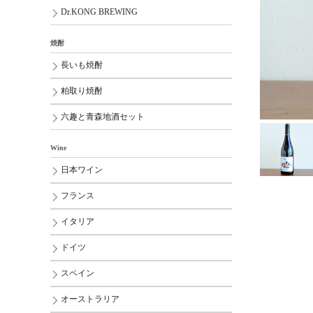
Dr.KONG BREWING
焼酎
長いも焼酎
粕取り焼酎
六趣と青森地酒セット
Wine
日本ワイン
フランス
イタリア
ドイツ
スペイン
オーストラリア