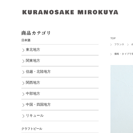
商品カテゴリ
TOP
日本酒
フランス
東北地方
価格・タイプで
関東地方
信越・北陸地方
関西地方
中部地方
中国・四国地方
リキュール
クラフトビール