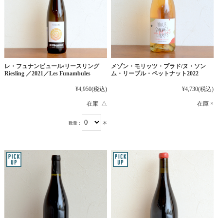
レ・フュナンビュール/リースリング
メゾン・モリッツ・プラド/ヌ・ソン
Riesling ／2021／Les Funambules
ム・リーブル・ペットナット2022
¥4,950
(税込)
¥4,730
(税込)
在庫 △
在庫 ×
数量：
本