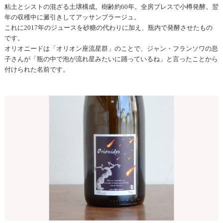
粘土とシストの混ざる土壌構成。樹齢約60年。全房プレスで小樽発酵。翌
年の収穫中に澱引きしてアッサンブラージュ。
これに2017年のジュースを砂糖の代わりに加え、瓶内で発酵させたもの
です。
オリオニードは「オリオン座流星群」のことで、ジャン・フランソワの息
子さんが「瓶の中で泡が流れ星みたいに踊っているね」と言ったことから
付けられた名前です。