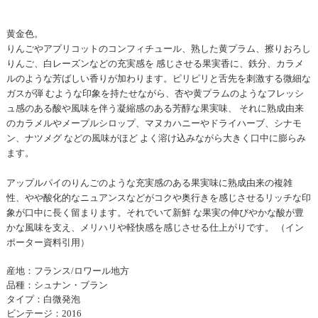
黄金色。
りんごやアプリコットのコンフィチュール、熟した黄プラム、擦りおろし
りんご、白レーズンなどの充実感を 感じさせる果実香に、鉄分、カラメ
ルのような芳ばしい香りが加わります。ピリピリと舌先を刺激する微細な
ガスが弾 むような印象を持たせながら、杏や黄プラムのようなフレッシ
ュ感のある酸や風味を伴う凝縮感のある芳醇な果実味、 それに熟成由来
のカラメルやメープルシロップ、マヌカハニーやドライハーブ、シナモ
ン、ナツメグ などの風味がほど よく溶け込みながら大きく口中に膨らみ
ます。
アップルパイのりんごのような充実感のある果実味に熟成由来の複雑
性、やや酸化的なニュアンスなどがコクや奥行きを感じさせるリッチな印
象が口中に長く留まります。それでいて新鮮 な果実の伸びやかな酸が豊
かな風味を支え、メリハリや軽快感を感じさせる仕上がりです。 （イン
ポーター資料引用）
産地：フランス/ロワール地方
品種：シュナン・ブラン
タイプ：白微発泡
ビンテージ：2016