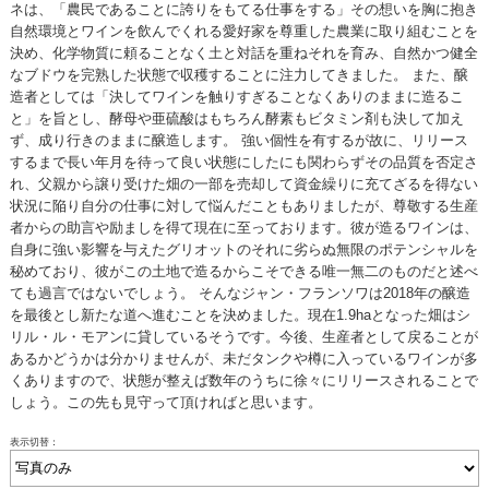
ネは、「農民であることに誇りをもてる仕事をする」その想いを胸に抱き
自然環境とワインを飲んでくれる愛好家を尊重した農業に取り組むことを
決め、化学物質に頼ることなく土と対話を重ねそれを育み、自然かつ健全
なブドウを完熟した状態で収穫することに注力してきました。 また、醸
造者としては「決してワインを触りすぎることなくありのままに造るこ
と」を旨とし、酵母や亜硫酸はもちろん酵素もビタミン剤も決して加え
ず、成り行きのままに醸造します。 強い個性を有するが故に、リリース
するまで長い年月を待って良い状態にしたにも関わらずその品質を否定さ
れ、父親から譲り受けた畑の一部を売却して資金繰りに充てざるを得ない
状況に陥り自分の仕事に対して悩んだこともありましたが、尊敬する生産
者からの助言や励ましを得て現在に至っております。彼が造るワインは、
自身に強い影響を与えたグリオットのそれに劣らぬ無限のポテンシャルを
秘めており、彼がこの土地で造るからこそできる唯一無二のものだと述べ
ても過言ではないでしょう。 そんなジャン・フランソワは2018年の醸造
を最後とし新たな道へ進むことを決めました。現在1.9haとなった畑はシ
リル・ル・モアンに貸しているそうです。今後、生産者として戻ることが
あるかどうかは分かりませんが、未だタンクや樽に入っているワインが多
くありますので、状態が整えば数年のうちに徐々にリリースされることで
しょう。この先も見守って頂ければと思います。
表示切替：