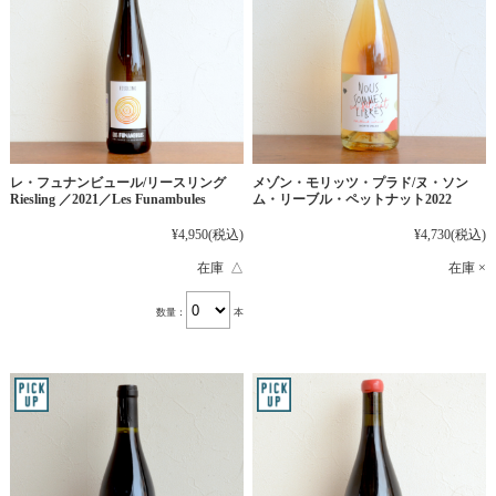
レ・フュナンビュール/リースリング
メゾン・モリッツ・プラド/ヌ・ソン
Riesling ／2021／Les Funambules
ム・リーブル・ペットナット2022
¥4,950
(税込)
¥4,730
(税込)
在庫 △
在庫 ×
数量：
本