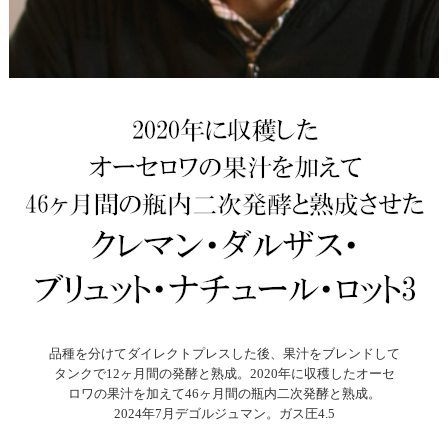
品種を分けてダイレクトプレスした後、果汁をブレンドして
タンクで12ヶ月間の発酵と熟成。2020年に収穫したオーセ
ロワの果汁を加えて46ヶ月間の瓶内二次発酵と熟成。
2024年7月デゴルジュマン。ガス圧4.5