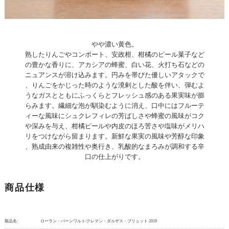
やや濃い黄色。
熟したりんごやコンポート、安政柑、柑橘のピール菓子など
の豊かな香りに、アカシアの蜂蜜、白い花、火打ち石などの
ニュアンスが溶け込みます。円みを帯びた優しいアタックで
、りんごをかじった時のような溌剌とした酸を伴い、弾むよ
うなガスとともにふっくらとフレッシュ感のある果実味が膨
らみます。繊細な泡が馴染むように消え、口中にはフルーテ
ィーな風味にシュクレフィレの芳ばしさや蜂蜜の風味がコク
や深みを与え、柑橘ピールや内皮のほろ苦さや塩味がメリハ
リをつけながら留まります。新鮮な果実の風味や芳醇な印象
、熟成由来の複雑性や奥行き、乳酸的なまろみが調和する辛
口の仕上がりです。
商品仕様
製品名:
ローラン・バーンワルト/クレマン・ダルザス・ブリュット 2019