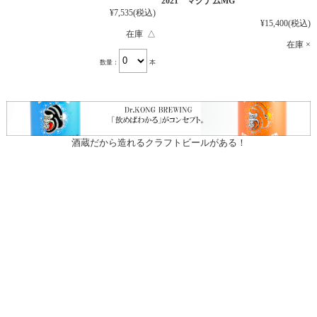
2021 マグナムMG
¥7,535
(税込)
¥15,400
(税込)
在庫 △
在庫 ×
数量：
本
酒蔵だから造れるクラフトビールがある！