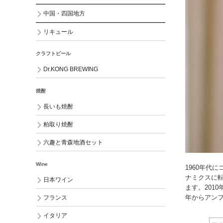
中国・四国地方
リキュール
クラフトビール
Dr.KONG BREWING
焼酎
長いも焼酎
粕取り焼酎
六趣と青森地酒セット
Wine
1960年代
ナミクスに転
日本ワイン
ます。201
年からアン
フランス
イタリア