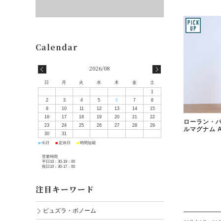
2026/08
日
月
火
水
木
金
土
1
2
3
4
5
6
7
8
9
10
11
12
13
14
15
16
17
18
19
20
21
22
ローラン・バ
23
24
25
26
27
28
29
ルマグナム Am
30
31
■
■
■
今日
定休日
時間短縮
営業時間
平日10：30-19：00
祝日10：30-17：00
注目キーワード
ピュズラ・ボノーム