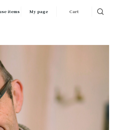
use items
My page
Cart
飲料
調味料
食品
チン用品
ス・酒器・
器
ルスケア