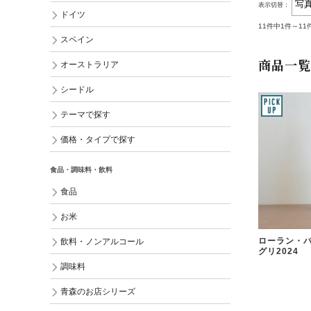
表示切替：
ドイツ
11件中1件～1
スペイン
商品一覧
オーストラリア
シードル
テーマで探す
価格・タイプで探す
食品・調味料・飲料
食品
お米
ローラン・バ
飲料・ノンアルコール
グリ2024
調味料
青森のお店シリーズ