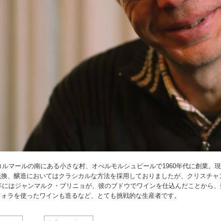
にコルマールの南にある小さな村、オべルモルシュビールで1960年代に創業。
換、醸造においてはクラシカルな方法を採用しておりましたが、クリスチャン
0年にはジャンマルク・ブリニョが、彼のブドウでワインを仕込んだことから、
フォラを使ったワインも造るなど、とても挑戦的な生産者です。