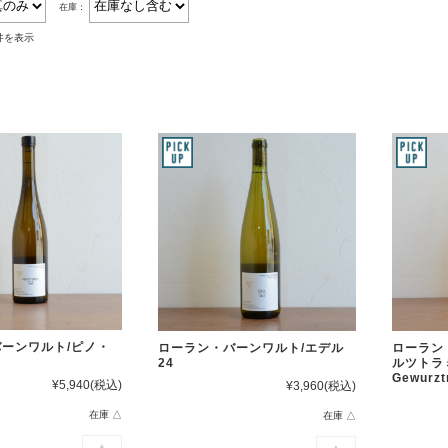
在庫：
1件を表示
ーンワルト/ピノ・
ローラン・バーンワルト/エデル
ローラン
24
ルツト
Gewurzt
¥5,940
(税込)
¥3,960
(税込)
在庫 △
在庫 △