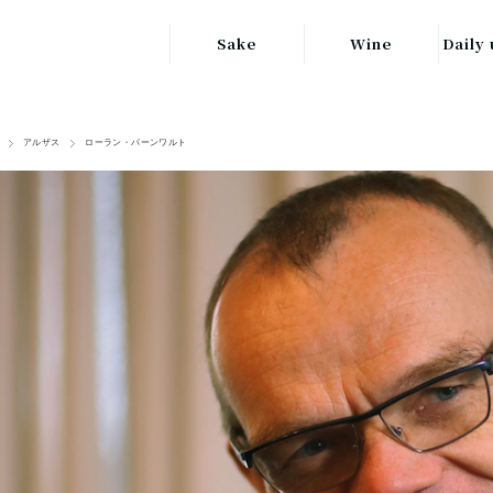
Sake
Wine
Daily 
東北の地酒
JAPAN
日本
アルザス
ローラン・バーンワルト
関東の地酒
FRANCE
信越・北陸地方
フランス
の地酒
キッ
ITALY
関西の地酒
イタリア
グラ
中部地方の地酒
GERMANY
ドイツ
中国・四国地方
ヘ
の地酒