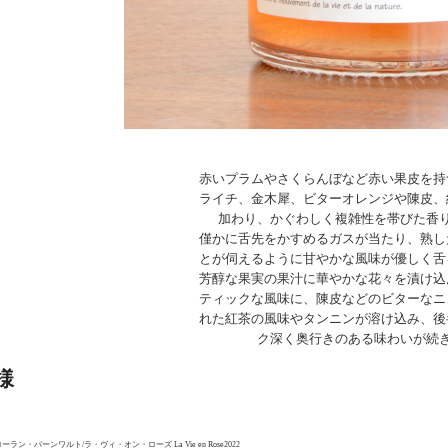
赤いプラムやさくらんぼなど赤い果皮を持
ライチ、金木犀、ビターオレンジや陳皮、
加わり、かぐわしく複雑性を帯びた香
僅かに舌先をかすめるガスが当たり、熟し
とが伺えるように甘やかな風味が優しく舌
芳醇な果実の果汁に華やかな花々を漬け込
ティックな風味に、陳皮などのビターなニ
れた紅茶の風味やタンニンが溶け込み、後
ク深く奥行きのある味わいが続
様
ーラン・バーンワルト/ラ・ヴィ・オン・ローズ La Vie en Rose2022