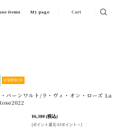
use items
My page
Cart
飲料
調味料
食品
チン用品
ス・酒器・
店舗受取OK
器
・バーンワルト/ラ・ヴィ・オン・ローズ La
ルスケア
Rose2022
¥6,380
(税込)
[ポイント還元 63ポイント～]