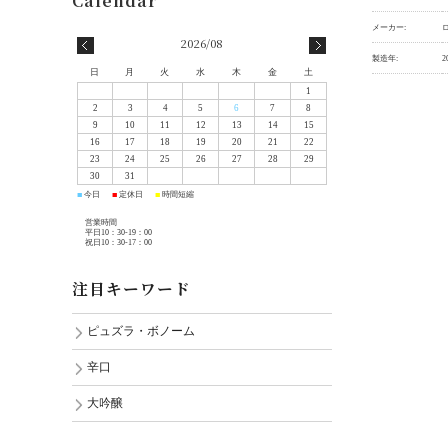
メーカー:
2026/08
製造年:
2
日
月
火
水
木
金
土
1
2
3
4
5
6
7
8
9
10
11
12
13
14
15
16
17
18
19
20
21
22
23
24
25
26
27
28
29
30
31
今日
定休日
時間短縮
■
■
■
営業時間
平日10：30-19：00
祝日10：30-17：00
注目キーワード
ピュズラ・ボノーム
辛口
大吟醸