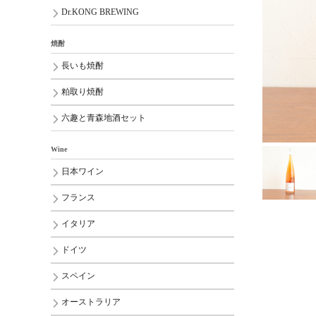
Dr.KONG BREWING
焼酎
長いも焼酎
粕取り焼酎
六趣と青森地酒セット
Wine
日本ワイン
フランス
イタリア
ドイツ
スペイン
オーストラリア