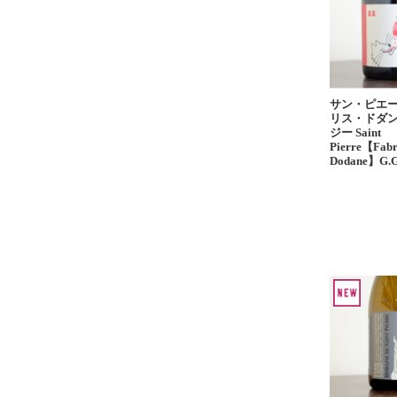
サン・ピエ
リス・ドダン
ジー Saint
Pierre【Fabr
Dodane】G.