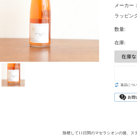
メーカー
ラッピング
数量:
在庫:
返品につ
除梗して11日間のマセラシオンの後、ス