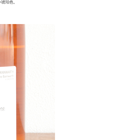
い琥珀色。