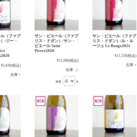
ール（ファブ
サン・ピエール（ファブ
サン・ピエール（ファブ
）/ジー・
リス・ドダン）/サン・
リス・ドダン）/ル・ル
ピエール Saint
ージュ Le Rouge2021
ice
Pierre2020
G2020
¥11,550
(税込)
¥11,000
(税込)
在庫 ×
¥5,830
(税込)
在庫 △
在庫 ×
数量：
本