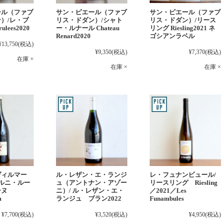
ール（ファブ
サン・ピエール（ファブ
サン・ピエール（ファブ
）/レ・ブ
リス・ドダン）/シャト
リス・ドダン）/リース
ulees2020
ー・ルナール Chateau
リング Riesling2021 ネ
Renard2020
ゴシアンラベル
¥13,750
(税込)
¥9,350
(税込)
¥7,370
(税込)
在庫 ×
在庫 ×
在庫 ×
レ・フュナンビュール/
ヴィルマー
ル・レザン・エ・ランジ
リースリング Riesling
ェルニ・ルー
ュ（アントナン・アゾー
／2021／Les
ーヌ
ニ）/ ル・レザン・エ・
Funambules
m
ランジュ ブラン2022
¥4,950
(税込)
¥7,700
(税込)
¥3,520
(税込)