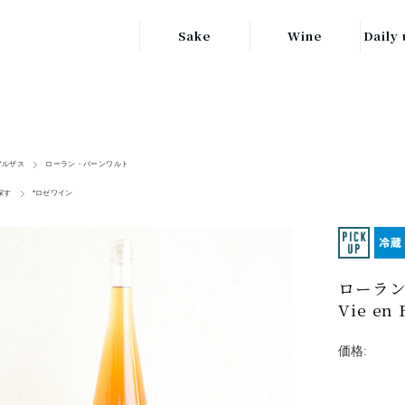
Sake
Wine
Daily 
東北の地酒
JAPAN
日本
関東の地酒
FRANCE
信越・北陸地方
フランス
アルザス
ローラン・バーンワルト
の地酒
探す
*ロゼワイン
キッ
ITALY
関西の地酒
イタリア
グラ
中部地方の地酒
GERMANY
ドイツ
ローラン
中国・四国地方
ヘ
Vie en 
の地酒
価格: