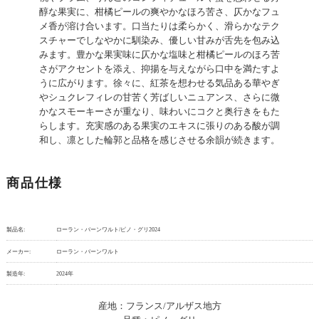
醇な果実に、柑橘ピールの爽やかなほろ苦さ、仄かなフュ
メ香が溶け合います。口当たりは柔らかく、滑らかなテク
スチャーでしなやかに馴染み、優しい甘みが舌先を包み込
みます。豊かな果実味に仄かな塩味と柑橘ピールのほろ苦
さがアクセントを添え、抑揚を与えながら口中を満たすよ
うに広がります。徐々に、紅茶を想わせる気品ある華やぎ
やシュクレフィレの甘苦く芳ばしいニュアンス、さらに微
かなスモーキーさが重なり、味わいにコクと奥行きをもた
らします。充実感のある果実のエキスに張りのある酸が調
和し、凛とした輪郭と品格を感じさせる余韻が続きます。
商品仕様
製品名:
ローラン・バーンワルト/ピノ・グリ2024
メーカー:
ローラン・バーンワルト
製造年:
2024年
産地：フランス/アルザス地方