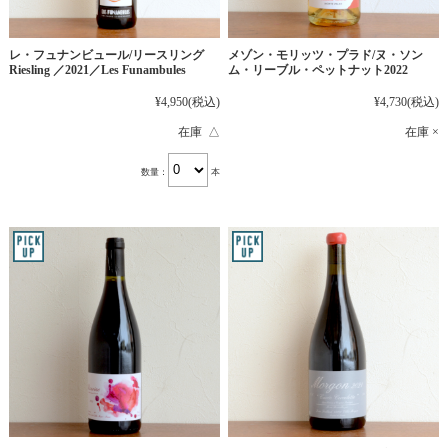
レ・フュナンビュール/リースリング
メゾン・モリッツ・プラド/ヌ・ソン
Riesling ／2021／Les Funambules
ム・リーブル・ペットナット2022
¥4,950
(税込)
¥4,730
(税込)
在庫 △
在庫 ×
数量：
本