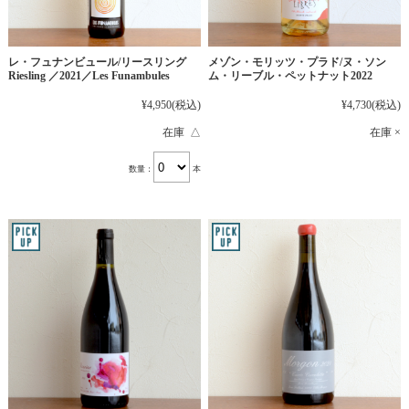
レ・フュナンビュール/リースリング
メゾン・モリッツ・プラド/ヌ・ソン
Riesling ／2021／Les Funambules
ム・リーブル・ペットナット2022
¥4,950
(税込)
¥4,730
(税込)
在庫 △
在庫 ×
数量：
本