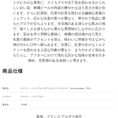
トロピカルな果実に、スイカズラや沈丁花を想わせるかぐわ
しい白い花、柑橘ピールや内皮の爽やかなほろ苦さが溶け合
います。さらに紅茶飴、白茶や紅茶を想わせる繊細な茶葉の
ニュアンス、仄かな生姜の香りが重なり、華やかで気品に満
ちたアロマが立ち上ります。冷涼感のある清らかな飲み心地
で、瑞々しさを保ちながら豊かな果実味がしなやかに広がり
ます。旨みを伴う芳醇な風味に、柑橘の清涼感やほろ苦さ、
生姜の風味がアクセントを添え、味わいに抑揚を与えながら
伸びやかに口中へ膨らみます。次第に、紅茶や仄かなミルク
ティーを想わせる上品な印象が重なり、まろやかさと深みを
もたらし、アフターにかけて現れる仄かな塩味が全体を引き
締め、充実感のある余韻へと導きます。
商品仕様
製品名:
ローラン・バーンワルト/ゲヴェルツトラミネール Gewurztraminer／2024
メーカー:
ローラン・バーンワルト
製造年:
2024年
産地：フランス/アルザス地方