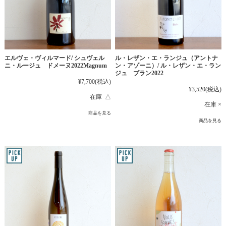
エルヴェ・ヴィルマード/ シュヴェル
ル・レザン・エ・ランジュ（アントナ
ニ・ルージュ ドメーヌ2022Magnum
ン・アゾーニ）/ ル・レザン・エ・ラン
ジュ ブラン2022
¥7,700
(税込)
¥3,520
(税込)
在庫 △
在庫 ×
商品を見る
商品を見る