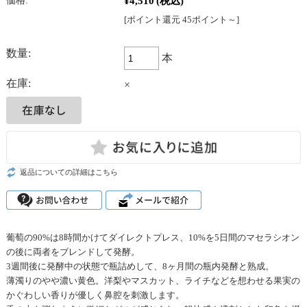
¥4,510
(税込)
価格:
[ポイント還元 45ポイント～]
数量:
本
在庫:
×
返品についての詳細はこちら
葡萄の90%は8時間かけてダイレクトプレス、10%を5日間のマセラシオン
の後に両者をブレンドして発酵。
3週間後に発酵中の状態で瓶詰めして、8ヶ月間の瓶内発酵と熟成。
薄濁りのやや濃い黄色。洋梨やマスカット、ライチなどを想わせる果実の
かぐわしい香りが優しく鼻腔を刺激します。