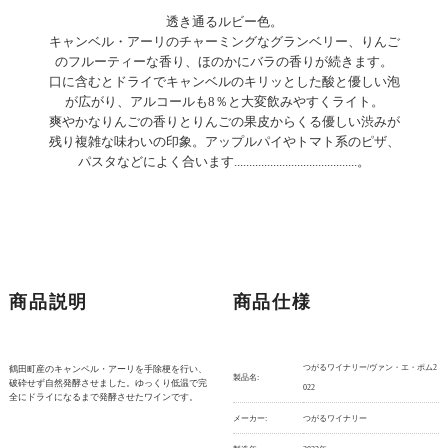
透き通るルビー色。
キャンベル・アーリのチャーミングなグランベリー、りんご
のフルーティーな香り、ほのかにバラの香りが続きます。
口に含むとドライでキャンベルのキリッとした酸と優しい泡
が広がり、アルコールも8％と大変飲みやすくライト。
爽やかなりんごの香りとりんごの果皮からくる優しい渋みが
残り複雑な味わいの印象。アップルパイやトマト系のピザ、
パスタなどによく合います.........................................。
商品説明
商品仕様
つがるワイナリー/ヴァン・エ・ポム2
鶴田町産のキャンベル・アーリを手除梗を行い、
製品名:
破砕せず自然発酵させました。ゆっくり低温で完
022
全にドライになるまで発酵させたワインです。
メーカー:
つがるワイナリー