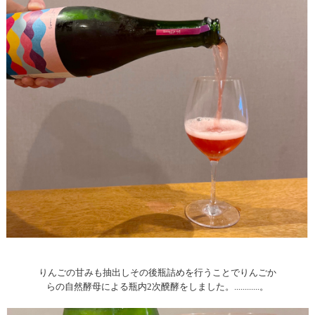
りんごの甘みも抽出しその後瓶詰めを行うことでりんごか
らの自然酵母による瓶内2次醗酵をしました。............。