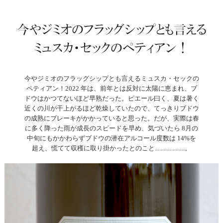
今やジミオのフラッグシップとも言えるミュスカ・セックの
ペティアン！2022 年は、前年とは反対に太陽に恵まれ、ブ
ドウはかつてないほど早熟だった。ピエール曰く、夏は暑く
近くの川が干上がるほど乾燥していたので、てっきりブドウ
の成熟にブレーキがかかっていると思った。だが、実際は春
に多く降った雨が成長のスピードを早め、気づいたら 8月の
中旬にもかかわらずブドウの潜在アルコール度数は 14%を
超え、慌てて収穫に取り掛かったとのこと....................。