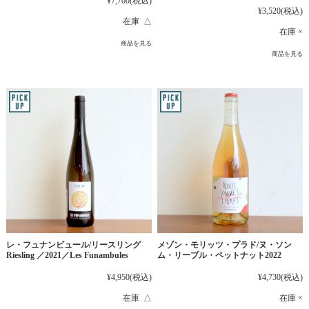
¥7,700
(税込)
¥3,520
(税込)
在庫 △
在庫 ×
商品を見る
商品を見る
レ・フュナンビュール/リースリング
メゾン・モリッツ・プラド/ヌ・ソン
Riesling ／2021／Les Funambules
ム・リーブル・ペットナット2022
¥4,950
(税込)
¥4,730
(税込)
在庫 △
在庫 ×