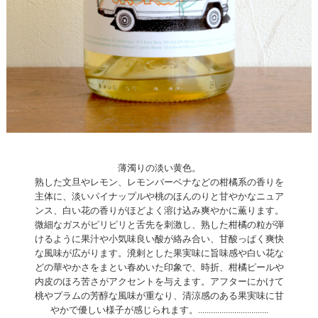
薄濁りの淡い黄色。
熟した文旦やレモン、レモンバーベナなどの柑橘系の香りを
主体に、淡いパイナップルや桃のほんのりと甘やかなニュア
ンス、白い花の香りがほどよく溶け込み爽やかに薫ります。
微細なガスがピリピリと舌先を刺激し、熟した柑橘の粒が弾
けるように果汁や小気味良い酸が絡み合い、甘酸っぱく爽快
な風味が広がります。溌剌とした果実味に旨味感や白い花な
どの華やかさをまとい春めいた印象で、時折、柑橘ピールや
内皮のほろ苦さがアクセントを与えます。アフターにかけて
桃やプラムの芳醇な風味が重なり、清涼感のある果実味に甘
やかで優しい様子が感じられます。.................................