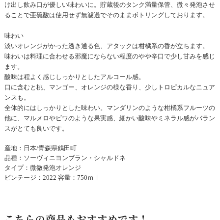
け出し飲み口が優しい味わいに。貯蔵後のタンク満量保管、微々発泡させ
ることで亜硫酸は使用せず無濾過でそのままボトリングしております。
味わい
淡いオレンジがかった透き通る色、アタックは柑橘系の香が立ちます。
味わいは料理に合わせる邪魔にならない程度のやや辛口で少し甘みを感じ
ます。
酸味は程よく感じしっかりとしたアルコール感。
口に含むと桃、マンゴー、オレンジの様な香り、少しトロピカルなニュア
ンスも。
全体的にはしっかりとした味わい。マンダリンのような柑橘系フルーツの
他に、マルメロやビワのような果実感、細かい酸味やミネラル感がバラン
スがとても良いです。
産地：日本/青森県鶴田町
品種：ソーヴィニヨンブラン・シャルドネ
タイプ：微微発泡オレンジ
ビンテージ：2022 容量：750ｍｌ
こちらの商品もおすすめです！