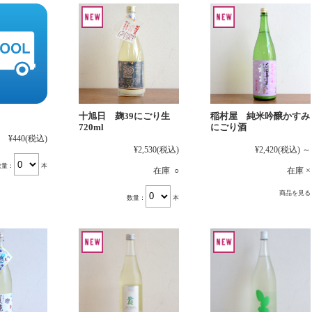
十旭日 麹39にごり生
稲村屋 純米吟醸かすみ
720ml
にごり酒
¥440
(税込)
¥2,530
(税込)
¥2,420
(税込)
～
数量：
本
在庫 ○
在庫 ×
商品を見る
数量：
本