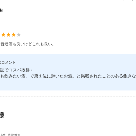
声
。普通酒も良いけどこれも良い。
のコメント
誌でコスパ抜群♪
も飲みたい酒」で第１位に輝いたお酒。と掲載されたことのある飽きな
様
喜久醉 特別本醸造