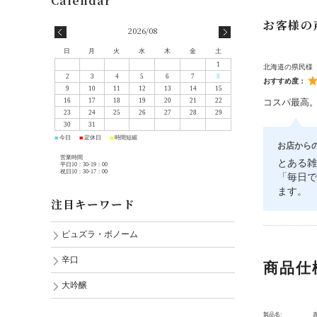
お客様の
2026/08
日
月
火
水
木
金
土
1
北海道の県民様
2
3
4
5
6
7
8
おすすめ度：
9
10
11
12
13
14
15
コスパ最高
16
17
18
19
20
21
22
23
24
25
26
27
28
29
30
31
今日
定休日
時間短縮
■
■
■
お店から
営業時間
とある雑
平日10：30-19：00
祝日10：30-17：00
「毎日で
ます。
注目キーワード
ピュズラ・ボノーム
辛口
商品仕
大吟醸
製品名: