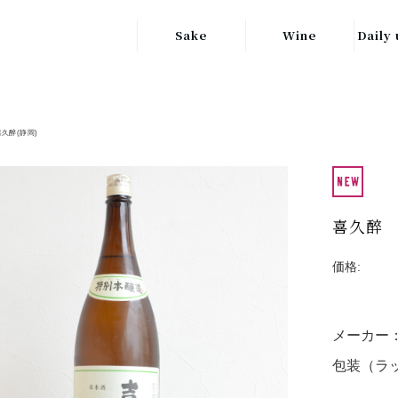
Sake
Wine
Daily 
東北の地酒
JAPAN
日本
関東の地酒
喜久醉(静岡)
FRANCE
信越・北陸地方
フランス
の地酒
キッ
ITALY
関西の地酒
イタリア
喜久醉
グラ
中部地方の地酒
GERMANY
価格:
ドイツ
中国・四国地方
ヘ
の地酒
メーカー
包装（ラッ