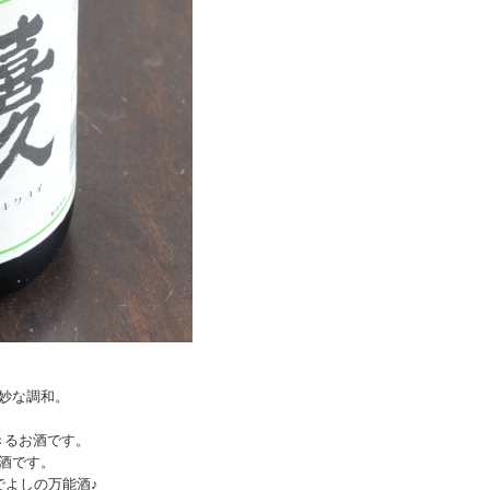
妙な調和。
きるお酒です。
酒です。
でよしの万能酒♪