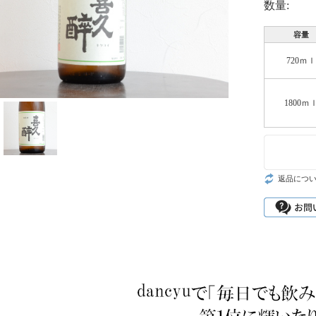
数量:
容量
720ｍｌ
1800ｍ
返品につ