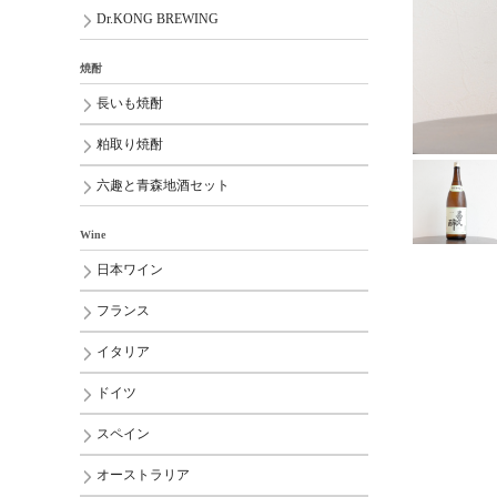
Dr.KONG BREWING
焼酎
長いも焼酎
粕取り焼酎
六趣と青森地酒セット
Wine
日本ワイン
フランス
イタリア
ドイツ
スペイン
オーストラリア