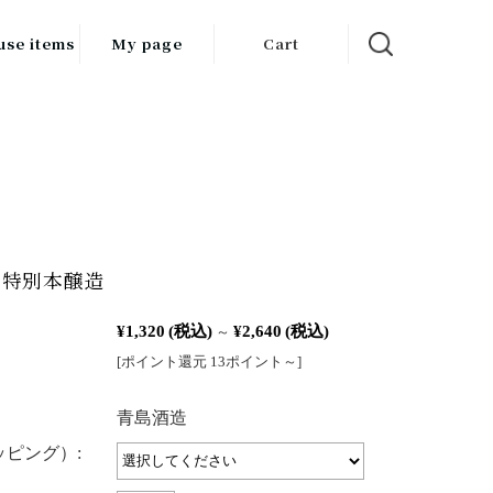
use items
My page
Cart
飲料
調味料
食品
チン用品
 特別本醸造
ス・酒器・
器
¥1,320
(税込)
¥2,640
(税込)
～
[ポイント還元 13ポイント～]
ルスケア
：
青島酒造
ピング）: