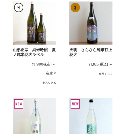
山形正宗 純米吟醸 夏
天明 さらさら純米打上
ノ純米花火ラベル
花火
¥1,980
(税込)
～
¥1,820
(税込)
～
在庫 ×
商品を見る
商品を見る