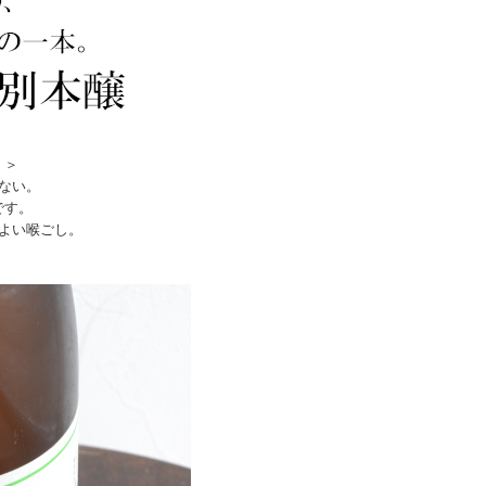
！＞
ない。
です。
よい喉ごし。