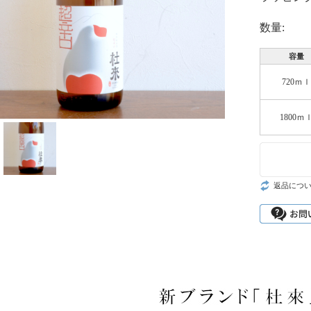
数量:
容量
720ｍｌ
1800ｍ
返品につ