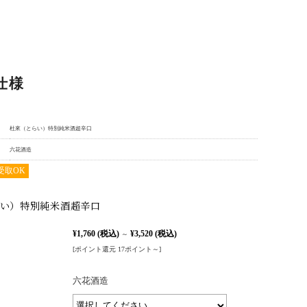
仕様
杜來（とらい）特別純米酒超辛口
六花酒造
受取OK
い）特別純米酒超辛口
¥1,760
(税込)
¥3,520
(税込)
～
[ポイント還元 17ポイント～]
六花酒造