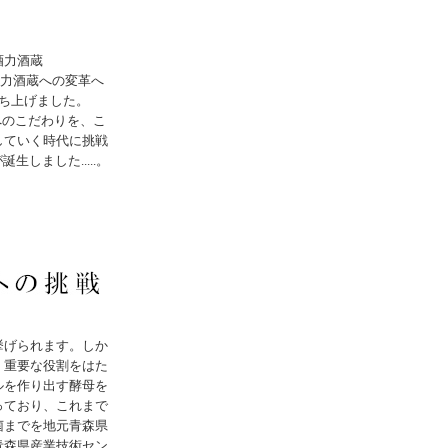
酒力酒蔵
主力酒蔵への変革へ
ち上げました。
へのこだわりを、こ
していく時代に挑戦
しました.....。
挙げられます。しか
、重要な役割をはた
ルを作り出す酵母を
っており、これまで
菌までを地元青森県
青森県産業技術セン