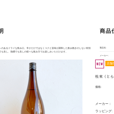
明
商品
製品名:
レのあるドライな飲み口。辛さだけではなくコクと旨味が調和した飲み飽きのしない特別
でも良し、熱燗でも良しの様々な飲み方でお楽しみいただけます。
メーカー:
店舗
杜來（とら
価格:
メーカー：
ラッピング: