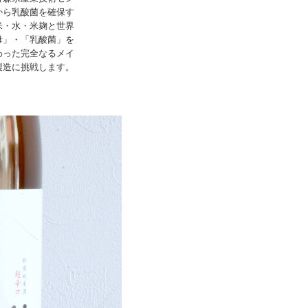
から乳酸菌を確保す
米・水・米麹と世界
母」・「乳酸菌」を
わった完全なるメイ
製造に挑戦します。