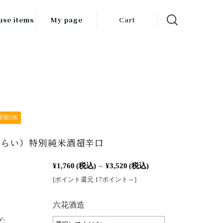
use items
My page
Cart
飲料
調味料
食品
チン用品
受取OK
ス・酒器・
とらい）特別純米酒超辛口
器
¥1,760
(税込)
¥3,520
(税込)
ルスケア
～
[ポイント還元 17ポイント～]
：
六花酒造
: