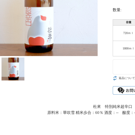
数量:
容量
720ｍｌ
1800ｍｌ
返品について
杜來 特別純米超辛口
原料米：華吹雪 精米歩合：60％ 酒度：-- 酸度：--