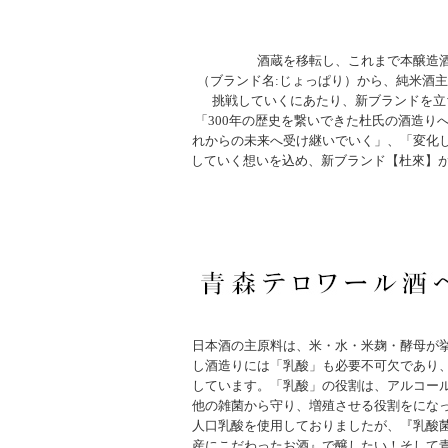
酒蔵を移転し、これまで本醸造
（ブランド名:じょっぱり）から、純米酒
挑戦していくにあたり、新ブランドを立
「300年の歴史を繋いできた杜氏の酒造り
れからの未来へ受け継いでいく」、「変化
していく想いを込め、新ブランド【杜來】が誕生
日本酒の主原料は、米・水・米麹・酵母が
し酒造りには「乳酸」も必要不可欠であり
しています。「乳酸」の役割は、アルコー
他の雑菌から守り、増殖させる役割をにな
人口乳酸を使用しておりましたが、『乳酸
産にこだわったお酒』で醸したい！そして