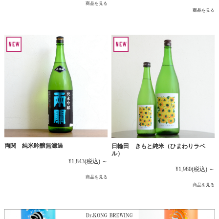
商品を見る
商品を見る
両関 純米吟醸無濾過
日輪田 きもと純米（ひまわりラベ
ル）
¥1,843
(税込)
～
¥1,980
(税込)
～
商品を見る
商品を見る