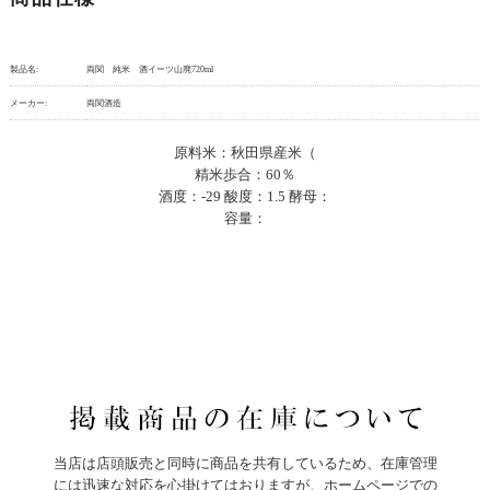
製品名:
両関 純米 酒イーツ山廃720ml
メーカー:
両関酒造
原料米：秋田県産米（
精米歩合：60％
酒度：-29 酸度：1.5 酵母：
容量：
当店は店頭販売と同時に商品を共有しているため、在庫管理
には迅速な対応を心掛けてはおりますが、ホームページでの