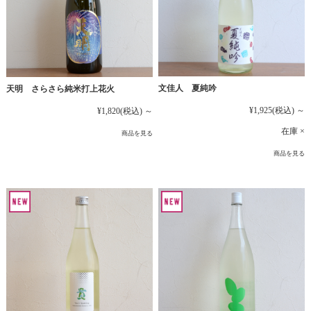
文佳人 夏純吟
天明 さらさら純米打上花火
¥1,925
(税込)
～
¥1,820
(税込)
～
在庫 ×
商品を見る
商品を見る