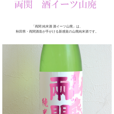
「両関 純米酒 酒イーツ山廃」は、
秋田県・両関酒造が手がける新感覚の山廃純米酒です。