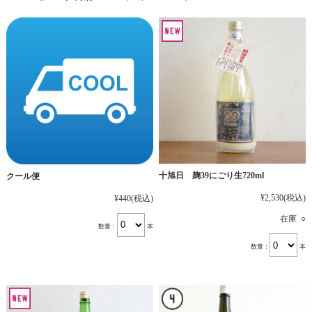
十旭日 麹39にごり生720ml
クール便
¥2,530
(税込)
¥440
(税込)
在庫 ○
数量：
本
数量：
本