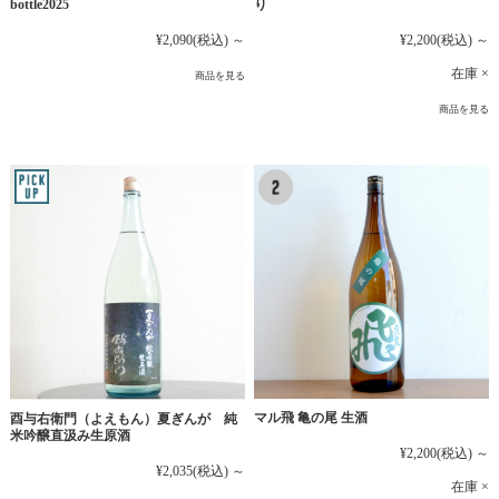
bottle2025
り
¥2,090
(税込)
～
¥2,200
(税込)
～
在庫 ×
商品を見る
商品を見る
マル飛 亀の尾 生酒
酉与右衛門（よえもん）夏ぎんが 純
米吟醸直汲み生原酒
¥2,200
(税込)
～
¥2,035
(税込)
～
在庫 ×