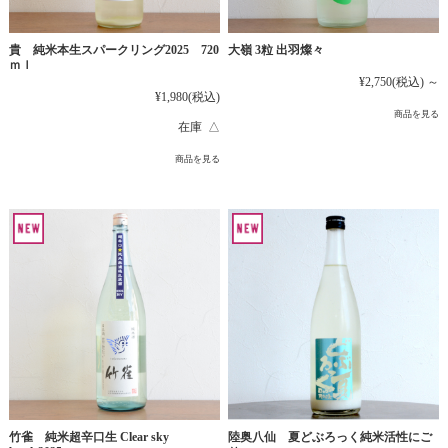
貴 純米本生スパークリング2025 720
大嶺 3粒 出羽燦々
ｍｌ
¥2,750
(税込)
～
¥1,980
(税込)
商品を見る
在庫 △
商品を見る
竹雀 純米超辛口生 Clear sky
陸奥八仙 夏どぶろっく純米活性にご