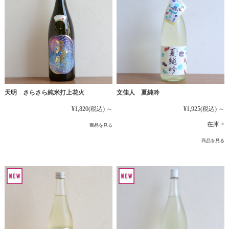
文佳人 夏純吟
天明 さらさら純米打上花火
¥1,925
(税込)
～
¥1,820
(税込)
～
在庫 ×
商品を見る
商品を見る