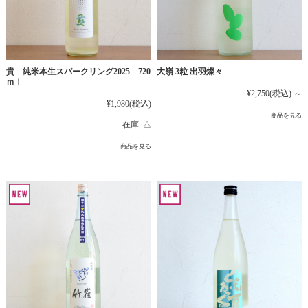
貴 純米本生スパークリング2025 720
大嶺 3粒 出羽燦々
ｍｌ
¥2,750
(税込)
～
¥1,980
(税込)
商品を見る
在庫 △
商品を見る