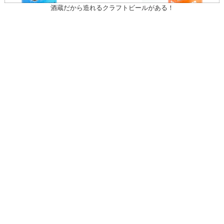
酒蔵だから造れるクラフトビールがある！
〒031-0804 青森県八戸市青葉1-10-13
営業時間：月～土（祝日を除く）
午前10時30～午後7時
祝日
午前10時30～午後5時
20歳未満の者の飲酒は法律で禁止されている。