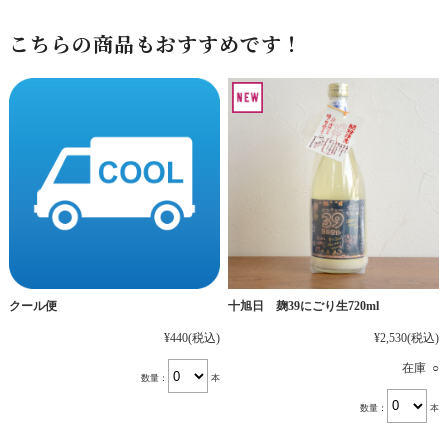
こちらの商品もおすすめです！
十旭日 麹39にごり生720ml
クール便
¥2,530
(税込)
¥440
(税込)
在庫 ○
数量：
本
数量：
本