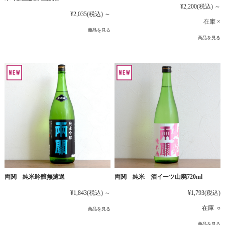
¥2,200
(税込)
～
¥2,035
(税込)
～
在庫 ×
商品を見る
商品を見る
両関 純米吟醸無濾過
両関 純米 酒イーツ山廃720ml
¥1,843
(税込)
～
¥1,793
(税込)
在庫 ○
商品を見る
商品を見る