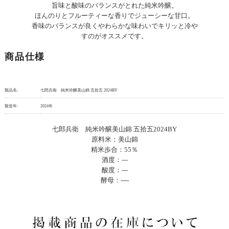
旨味と酸味のバランスがとれた純米吟醸。
ほんのりとフルーティーな香りでジューシーな甘口。
香味のバランスが良くやわらかな味わいでキリッと冷や
すのがオススメです。
商品仕様
製品名:
七郎兵衛 純米吟醸美山錦 五拾五 2024BY
製造年:
2024年
七郎兵衛 純米吟醸美山錦 五拾五2024BY
原料米：美山錦
精米歩合：55％
酒度：---
酸度：---
酵母：----