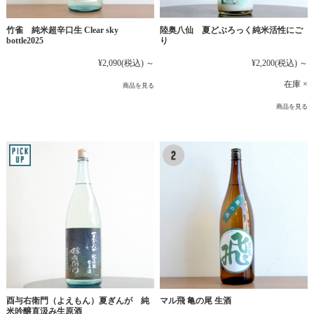
竹雀 純米超辛口生 Clear sky
陸奥八仙 夏どぶろっく純米活性にご
bottle2025
り
¥2,090
(税込)
～
¥2,200
(税込)
～
在庫 ×
商品を見る
商品を見る
マル飛 亀の尾 生酒
酉与右衛門（よえもん）夏ぎんが 純
米吟醸直汲み生原酒