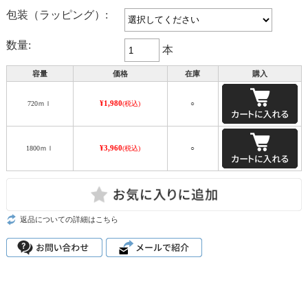
包装（ラッピング）:
数量:
本
容量
価格
在庫
購入
¥1,980
720ｍｌ
(税込)
○
¥3,960
1800ｍｌ
(税込)
○
返品についての詳細はこちら