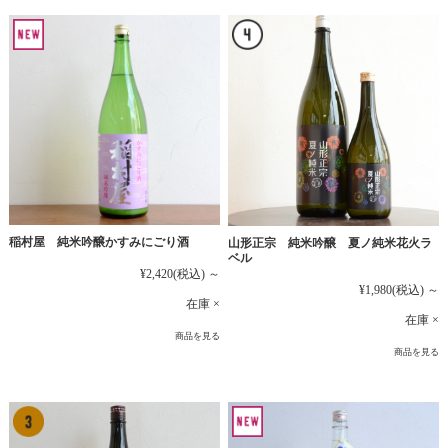
稲村屋 純米吟醸かすみにごり酒
山形正宗 純米吟醸 夏ノ純米花火ラ
ベル
¥2,420
(税込)
～
¥1,980
(税込)
～
在庫 ×
在庫 ×
商品を見る
商品を見る