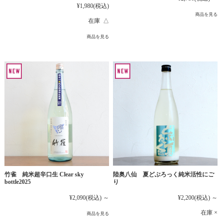
¥1,980
(税込)
商品を見る
在庫 △
商品を見る
竹雀 純米超辛口生 Clear sky
陸奥八仙 夏どぶろっく純米活性にご
bottle2025
り
¥2,090
(税込)
～
¥2,200
(税込)
～
在庫 ×
商品を見る