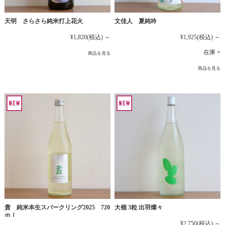
文佳人 夏純吟
天明 さらさら純米打上花火
¥1,925
(税込)
～
¥1,820
(税込)
～
在庫 ×
商品を見る
商品を見る
貴 純米本生スパークリング2025 720
大嶺 3粒 出羽燦々
ｍｌ
¥2,750
(税込)
～