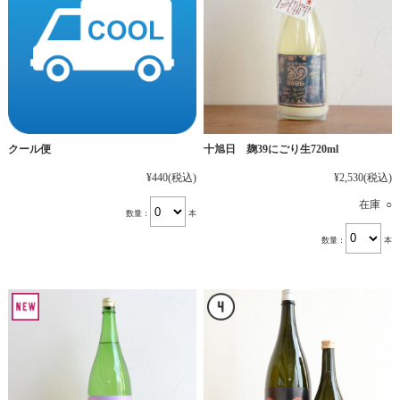
十旭日 麹39にごり生720ml
クール便
¥2,530
(税込)
¥440
(税込)
在庫 ○
数量：
本
数量：
本