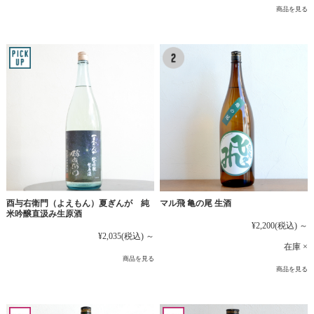
商品を見る
マル飛 亀の尾 生酒
酉与右衛門（よえもん）夏ぎんが 純
米吟醸直汲み生原酒
¥2,200
(税込)
～
¥2,035
(税込)
～
在庫 ×
商品を見る
商品を見る