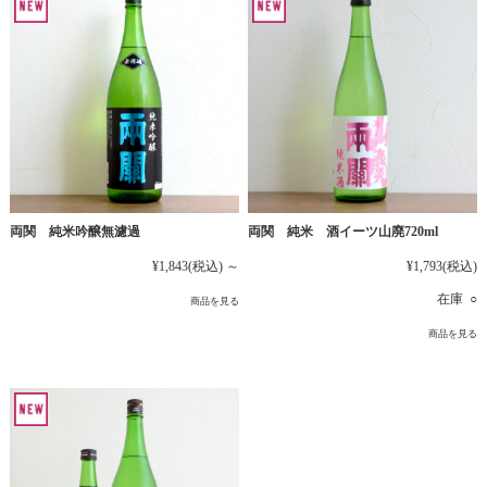
両関 純米吟醸無濾過
両関 純米 酒イーツ山廃720ml
¥1,843
(税込)
～
¥1,793
(税込)
在庫 ○
商品を見る
商品を見る