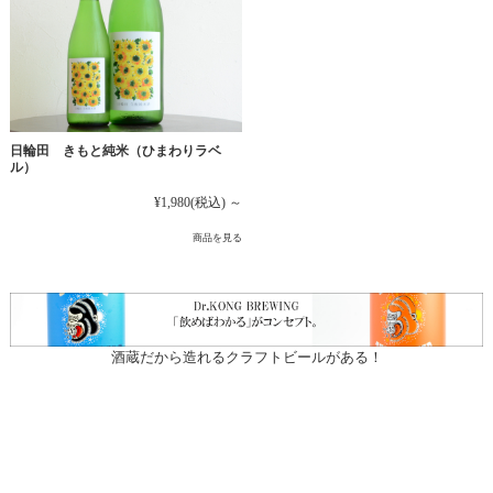
日輪田 きもと純米（ひまわりラベ
ル）
¥1,980
(税込)
～
商品を見る
酒蔵だから造れるクラフトビールがある！