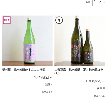
数量：
本
稲村屋 純米吟醸かすみにごり酒
山形正宗 純米吟醸 夏ノ純米花火ラ
ベル
¥2,420
(税込)
～
¥1,980
(税込)
～
在庫 ×
在庫 ×
商品を見る
商品を見る