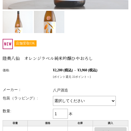
店舗受取OK
陸奥八仙 オレンジラベル純米吟醸ひやおろし
¥2,200
(税込)
¥3,960
(税込)
価格:
～
[ポイント還元 22ポイント～]
メーカー：
八戸酒造
包装（ラッピング）:
数量:
本
容量
価格
在庫
購入