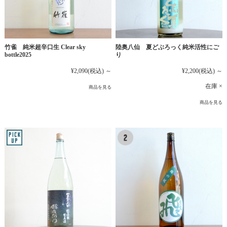
竹雀 純米超辛口生 Clear sky
陸奥八仙 夏どぶろっく純米活性にご
bottle2025
り
¥2,090
(税込)
～
¥2,200
(税込)
～
在庫 ×
商品を見る
商品を見る