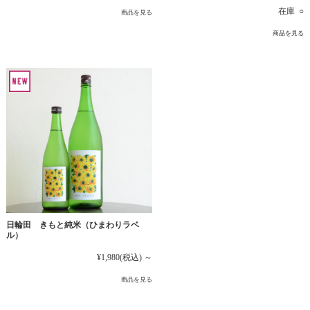
在庫 ○
商品を見る
商品を見る
日輪田 きもと純米（ひまわりラベ
ル）
¥1,980
(税込)
～
商品を見る