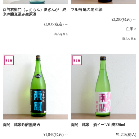
マル飛 亀の尾 生酒
酉与右衛門（よえもん）夏ぎんが 純
米吟醸直汲み生原酒
¥2,200
(税込)
～
¥2,035
(税込)
～
在庫 ×
商品を見る
商品を見る
両関 純米吟醸無濾過
両関 純米 酒イーツ山廃720ml
¥1,843
(税込)
～
¥1,793
(税込)