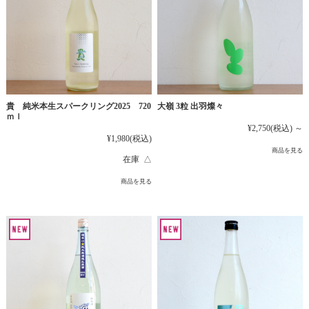
貴 純米本生スパークリング2025 720
大嶺 3粒 出羽燦々
ｍｌ
¥2,750
(税込)
～
¥1,980
(税込)
商品を見る
在庫 △
商品を見る