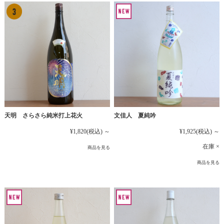
文佳人 夏純吟
天明 さらさら純米打上花火
¥1,925
(税込)
～
¥1,820
(税込)
～
在庫 ×
商品を見る
商品を見る