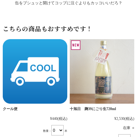
缶をプシュッと開けてコップに注ぐよりもカッコいいだろ？
こちらの商品もおすすめです！
十旭日 麹39にごり生720ml
クール便
¥2,530
(税込)
¥440
(税込)
在庫 ○
数量：
本