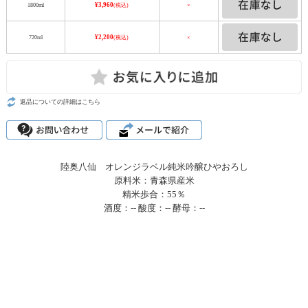
1800ml
¥3,960
(税込)
×
720ml
¥2,200
(税込)
×
返品についての詳細はこちら
陸奥八仙 オレンジラベル純米吟醸ひやおろし
原料米：青森県産米
精米歩合：55％
酒度：-- 酸度：-- 酵母：--