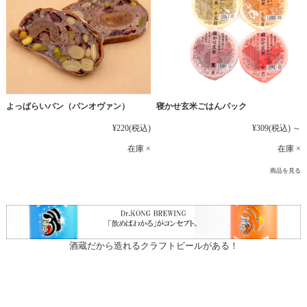
よっぱらいパン（パンオヴァン）
寝かせ玄米ごはんパック
¥220
(税込)
¥309
(税込)
～
在庫 ×
在庫 ×
商品を見る
酒蔵だから造れるクラフトビールがある！