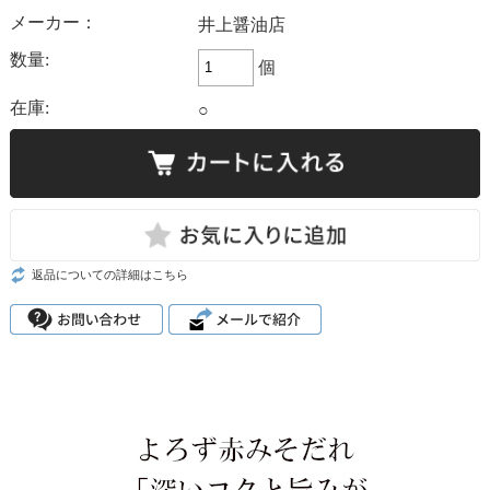
メーカー：
井上醤油店
数量:
個
在庫:
○
返品についての詳細はこちら