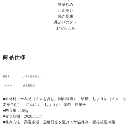
野菜炒め
ホルモン
焼き豆腐
丼ぶりのタレ
おでんにも
商品仕様
製品名:
よろず赤みそだれ
メーカー:
井上醤油店
■原材料：米みそ（大豆を含む、国内製造）、砂糖、しょうゆ（大豆・小
麦を含む）、にんにく、しょうが、米酢、唐辛子
■内容量：180g
■賞味期限：2026.11.17
■保存方法：高温多湿・直射日光を避けて常温保存・開栓後要冷蔵