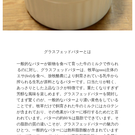
グラスフェッドバターとは
一般的なバターが穀物を食べて育った牛のミルクで作られ
るのに対し、グラスフェッドバターは、牧草(grass)主体の
エサ(fed)を食べ、放牧酪農により飼育されている乳牛から
搾られる生乳が原料となるバターです。口当たりが軽く、
あっさりとした上品なコクが特徴です。重たくなりすぎず
芳醇な風味を楽しめます。グラスフェッドバターを開封し
てまず驚くのが、一般的なバターより濃い黄色をしている
ことです。牧草だけで飼育された牛のミルクにはカロテン
が含まれており、その色素がバターに移行するためだと言
われています。バターの約80％は脂肪でできています。そ
の脂肪の質の違いこそが、グラスフェッドバターの魅力の
ひとつ。一般的なバターには飽和脂肪酸が含まれています