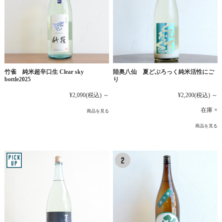
竹雀 純米超辛口生 Clear sky
陸奥八仙 夏どぶろっく純米活性にご
bottle2025
り
¥2,090
(税込)
～
¥2,200
(税込)
～
在庫 ×
商品を見る
商品を見る