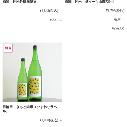
両関 純米吟醸無濾過
両関 純米 酒イーツ山廃720ml
¥1,843
(税込)
～
¥1,793
(税込)
在庫 ○
商品を見る
商品を見る
日輪田 きもと純米（ひまわりラベ
ル）
¥1,980
(税込)
～