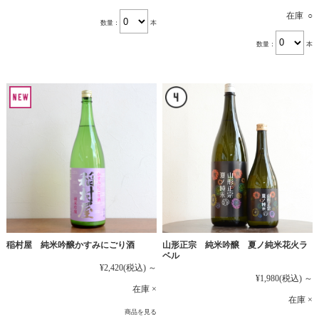
在庫 ○
数量：
本
数量：
本
稲村屋 純米吟醸かすみにごり酒
山形正宗 純米吟醸 夏ノ純米花火ラ
ベル
¥2,420
(税込)
～
¥1,980
(税込)
～
在庫 ×
在庫 ×
商品を見る