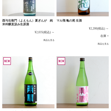
マル飛 亀の尾 生酒
酉与右衛門（よえもん）夏ぎんが 純
米吟醸直汲み生原酒
¥2,200
(税込)
～
¥2,035
(税込)
～
在庫 ×
商品を見る
商品を見る