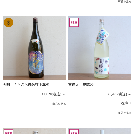
商品を見る
文佳人 夏純吟
天明 さらさら純米打上花火
¥1,925
(税込)
～
¥1,820
(税込)
～
在庫 ×
商品を見る
商品を見る