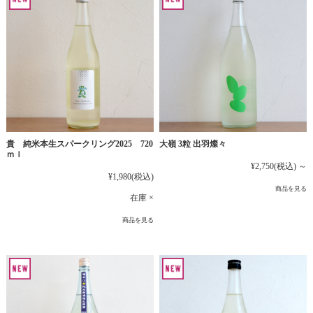
貴 純米本生スパークリング2025 720
大嶺 3粒 出羽燦々
ｍｌ
¥2,750
(税込)
～
¥1,980
(税込)
商品を見る
在庫 ×
商品を見る