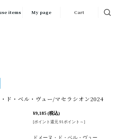
use items
My page
Cart
飲料
調味料
食品
チン用品
ス・酒器・
器
・ド・ベル・ヴュー/マセラシオン2024
ルスケア
¥9,185
(税込)
[ポイント還元 91ポイント～]
：
ドメーヌ・ド・ベル・ヴュー