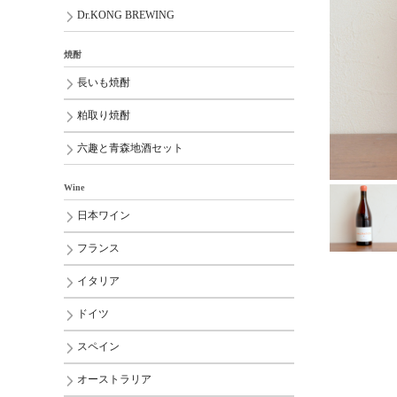
Dr.KONG BREWING
焼酎
長いも焼酎
粕取り焼酎
六趣と青森地酒セット
Wine
日本ワイン
フランス
イタリア
ドイツ
スペイン
オーストラリア