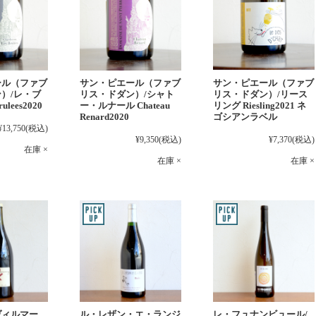
ール（ファブ
サン・ピエール（ファブ
サン・ピエール（ファブ
）/レ・ブ
リス・ドダン）/シャト
リス・ドダン）/リース
ulees2020
ー・ルナール Chateau
リング Riesling2021 ネ
Renard2020
ゴシアンラベル
¥13,750
(税込)
¥9,350
(税込)
¥7,370
(税込)
在庫 ×
在庫 ×
在庫 ×
レ・フュナンビュール/
ヴィルマー
ル・レザン・エ・ランジ