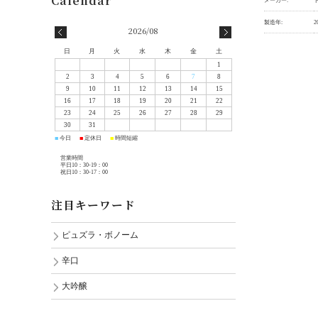
メーカー:
製造年:
2
2026/08
日
月
火
水
木
金
土
1
2
3
4
5
6
7
8
9
10
11
12
13
14
15
16
17
18
19
20
21
22
23
24
25
26
27
28
29
30
31
今日
定休日
時間短縮
■
■
■
営業時間
平日10：30-19：00
祝日10：30-17：00
注目キーワード
ピュズラ・ボノーム
辛口
大吟醸