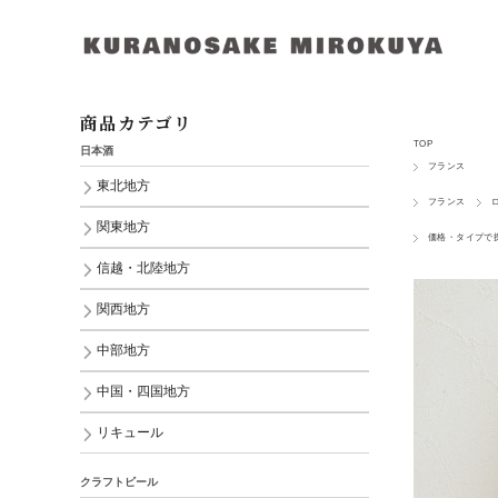
商品カテゴリ
TOP
日本酒
フランス
東北地方
フランス
関東地方
価格・タイプで
信越・北陸地方
関西地方
中部地方
中国・四国地方
リキュール
クラフトビール