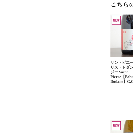
こちら
サン・ピエ
リス・ドダン
ジー Saint
Pierre【Fabr
Dodane】G.