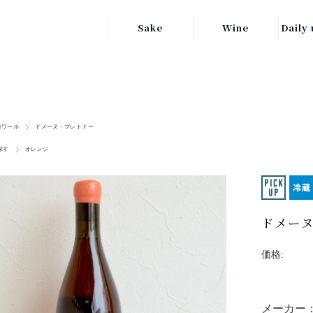
Sake
Wine
Daily 
東北の地酒
JAPAN
日本
関東の地酒
FRANCE
信越・北陸地方
フランス
ロワール
ドメーヌ・ブレトドー
の地酒
探す
オレンジ
キッ
ITALY
関西の地酒
イタリア
グラ
中部地方の地酒
GERMANY
ドイツ
ドメーヌ
中国・四国地方
ヘ
の地酒
価格:
メーカー