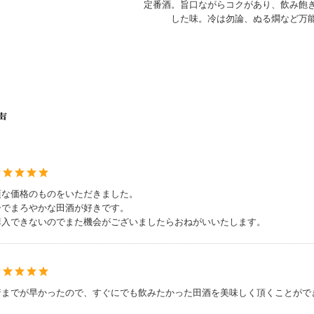
定番酒。旨口ながらコクがあり、飲み飽
した味。冷は勿論、ぬる燗など万
声
頃な価格のものをいただきました。
ーでまろやかな田酒が好きです。
購入できないのでまた機会がございましたらおねがいいたします。
着までが早かったので、すぐにでも飲みたかった田酒を美味しく頂くことがで