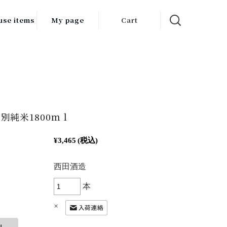
use items
My page
Cart
飲料
調味料
食品
チン用品
別純米1800ｍｌ
ス・酒器・
¥3,465
(税込)
器
：
西田酒造
ルスケア
本
×