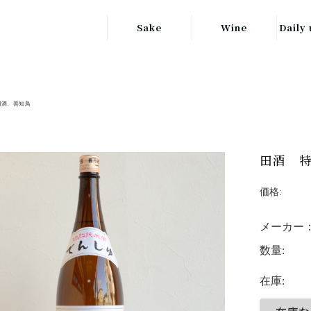
Sake
Wine
Daily 
東北の地酒
JAPAN
日本
関東の地酒
田酒、善知鳥
FRANCE
信越・北陸地方
フランス
の地酒
キッ
ITALY
田酒 特
関西の地酒
イタリア
グラ
価格:
中部地方の地酒
GERMANY
ドイツ
メーカー
中国・四国地方
ヘ
の地酒
数量:
在庫: