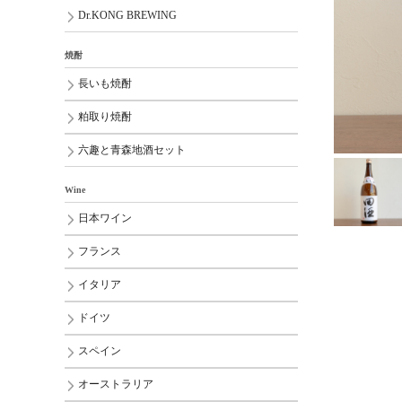
Dr.KONG BREWING
焼酎
長いも焼酎
粕取り焼酎
六趣と青森地酒セット
Wine
日本ワイン
フランス
イタリア
ドイツ
スペイン
オーストラリア