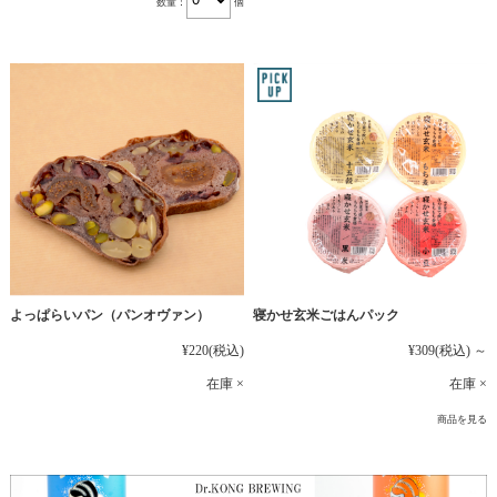
数量：
個
よっぱらいパン（パンオヴァン）
寝かせ玄米ごはんパック
¥220
(税込)
¥309
(税込)
～
在庫 ×
在庫 ×
商品を見る