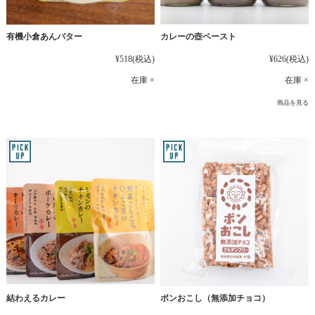
有機小倉あんバター
カレーの壺ペースト
¥518
(税込)
¥626
(税込)
在庫 ×
在庫 ×
商品を見る
結わえるカレー
ポンおこし（無添加チョコ）