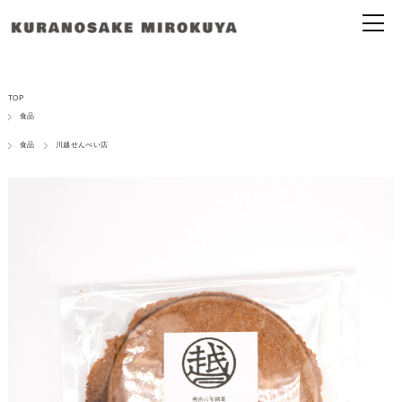
TOP
食品
食品
川越せんべい店