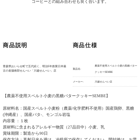
コーヒーとの組み合わせも良く合います。
商品説明
商品仕様
農薬不使用スペルト小麦の黒糖バター
青森県おいらせ町で五代続く、明治6年創業日本最
製品名:
古の老舗南部せんべい「川越せんべい」店
クッキーSEMBE
メーカー:
川越せんべい店
【農薬不使用スペルト小麦の黒糖バタークッキーSEMBE】
原材料名：国産スペルト小麦粉（農薬/化学肥料不使用）国産鶏卵、黒糖
(沖縄産）、国産バタ-、モンゴル岩塩
内容量 ：１枚
原材料に含まれるアレルギー物質（27品目中）小麦、乳
賞味期限：製造から90日
保存方法：直射日光を避け、冷暗所で保存してください。開封後は、お早