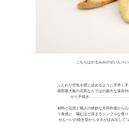
こちらはかるみみのせいんべい
ふんわり空気を閉じ込めるように手早く手
南部最大級の石窯ならではの膨大な遠赤外
がり手焼き..............................................
材料と石窯と職人の絶妙な共同作業から心
リ食感と、噛むほど深まるシンプルな香り
せんべいの焼き型からタネがはみ出して“みみ”