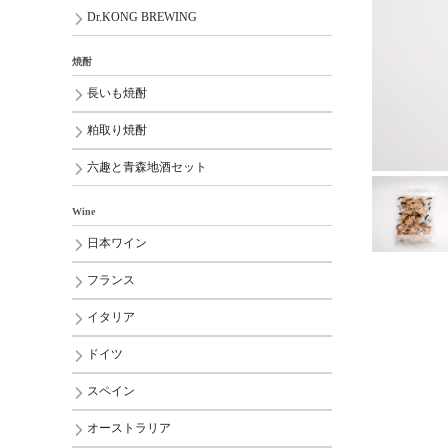
Dr.KONG BREWING
焼酎
長いも焼酎
粕取り焼酎
六趣と青森地酒セット
Wine
日本ワイン
フランス
イタリア
ドイツ
スペイン
オーストラリア