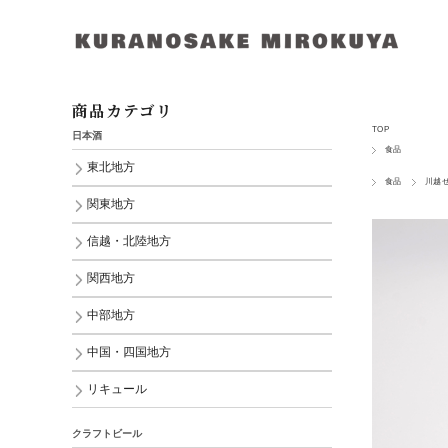
商品カテゴリ
TOP
日本酒
食品
東北地方
食品
川越
関東地方
信越・北陸地方
関西地方
中部地方
中国・四国地方
リキュール
クラフトビール