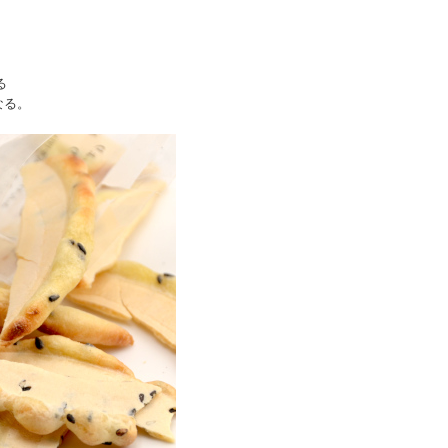
り
る
なる。