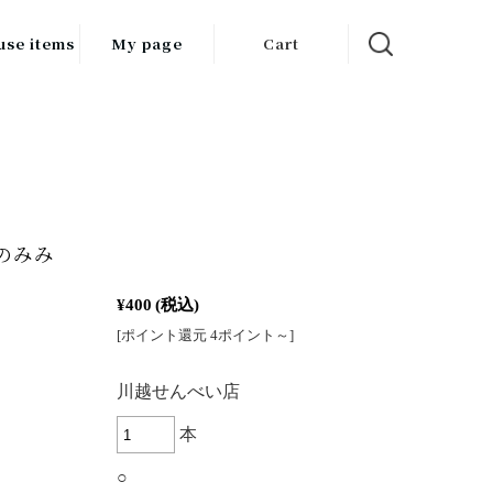
use items
My page
Cart
飲料
調味料
食品
チン用品
Eのみみ
ス・酒器・
¥400
(税込)
器
[ポイント還元 4ポイント～]
ルスケア
：
川越せんべい店
本
○