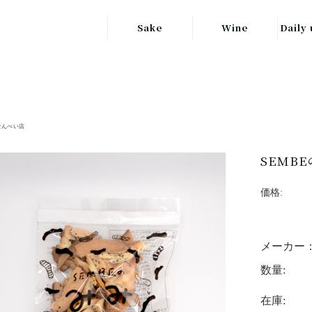
Sake
Wine
Daily 
東北の地酒
JAPAN
日本
関東の地酒
FRANCE
信越・北陸地方
フランス
せんべい店
の地酒
キッ
ITALY
SEMB
関西の地酒
イタリア
グラ
価格:
中部地方の地酒
GERMANY
ドイツ
中国・四国地方
ヘ
メーカー
の地酒
数量:
在庫: