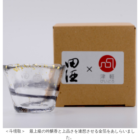
＜斗壜取＞ 最上級の吟醸香と上品さを連想させる金箔をあしらいまし
た。