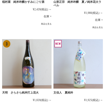
稲村屋 純米吟醸かすみにごり酒
山形正宗 純米吟醸 夏ノ純米花火ラ
ベル
¥2,420
(税込)
～
¥1,980
(税込)
～
在庫 ×
在庫 ×
商品を見る
商品を見る
文佳人 夏純吟
天明 さらさら純米打上花火
¥1,925
(税込)
～
¥1,820
(税込)
～