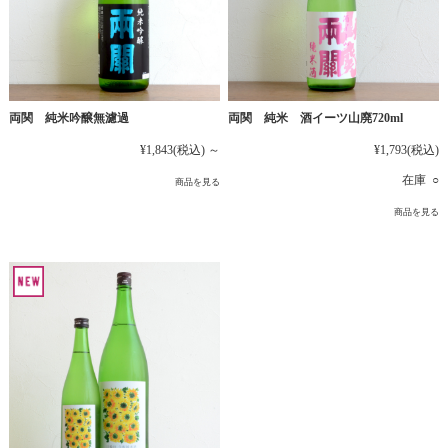
両関 純米吟醸無濾過
両関 純米 酒イーツ山廃720ml
¥1,843
(税込)
～
¥1,793
(税込)
在庫 ○
商品を見る
商品を見る