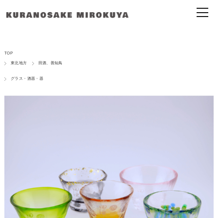
TOP
東北地方
田酒、善知鳥
グラス・酒器・器