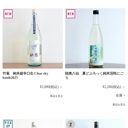
竹雀 純米超辛口生 Clear sky
陸奥八仙 夏どぶろっく純米活性にご
bottle2025
り
¥2,090
(税込)
～
¥2,200
(税込)
～
在庫 ×
商品を見る
商品を見る