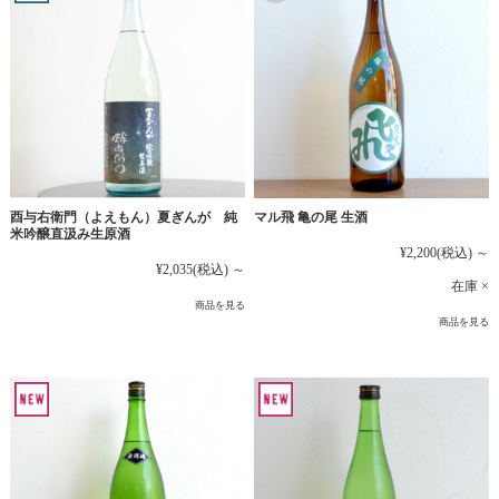
マル飛 亀の尾 生酒
酉与右衛門（よえもん）夏ぎんが 純
米吟醸直汲み生原酒
¥2,200
(税込)
～
¥2,035
(税込)
～
在庫 ×
商品を見る
商品を見る