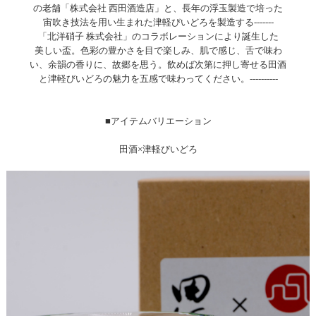
の老舗「株式会社 西田酒造店」と、長年の浮玉製造で培った
宙吹き技法を用い生まれた津軽びいどろを製造する-------
「北洋硝子 株式会社」のコラボレーションにより誕生した
美しい盃。色彩の豊かさを目で楽しみ、肌で感じ、舌で味わ
い、余韻の香りに、故郷を思う。飲めば次第に押し寄せる田酒
と津軽びいどろの魅力を五感で味わってください。----------
■アイテムバリエーション
田酒×津軽びいどろ