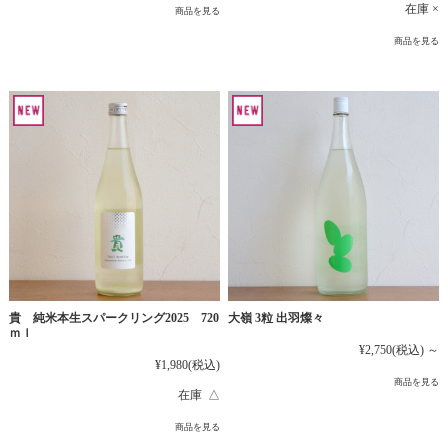
在庫 ×
商品を見る
商品を見る
貴 純米本生スパークリング2025 720
大嶺 3粒 出羽燦々
ｍｌ
¥2,750
(税込)
～
¥1,980
(税込)
商品を見る
在庫 △
商品を見る