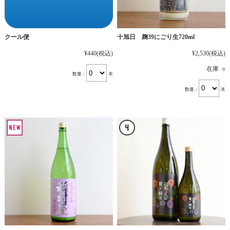
十旭日 麹39にごり生720ml
クール便
¥2,530
(税込)
¥440
(税込)
在庫 ○
数量：
本
数量：
本