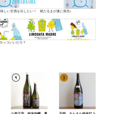
味しい甘酒を出したい！ 糀だるまが遂に発売♪
カッコいいだろ？
山形正宗 純米吟醸 夏
天明 さらさら純米打上