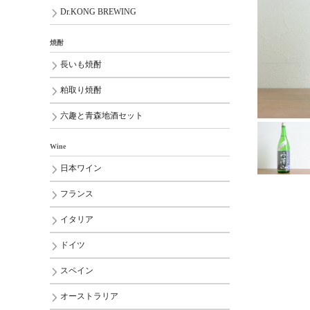
Dr.KONG BREWING
焼酎
長いも焼酎
粕取り焼酎
六趣と青森地酒セット
Wine
日本ワイン
フランス
イタリア
ドイツ
スペイン
オーストラリア