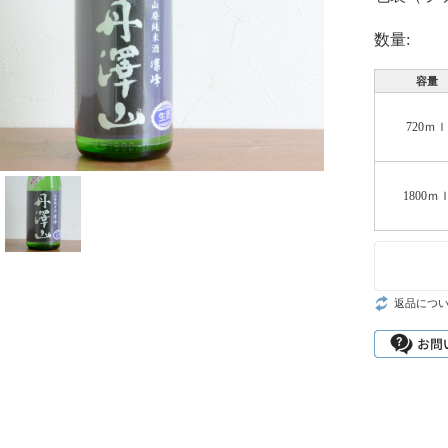
数量:
容量
720ｍｌ
1800ｍ
返品につ