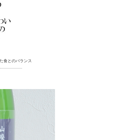
た食とのバランス
.............