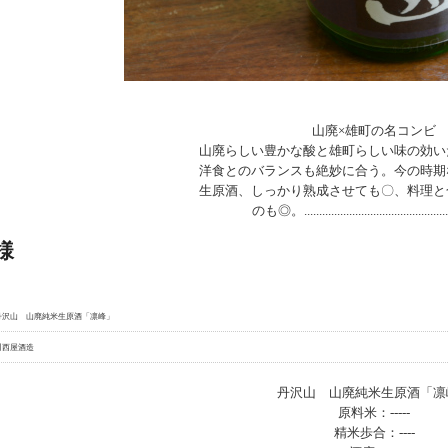
山廃×雄町の名コンビ
山廃らしい豊かな酸と雄町らしい味の効い
洋食とのバランスも絶妙に合う。今の時期
生原酒、しっかり熟成させても〇、料理と
のも◎。..................................................
様
丹沢山 山廃純米生原酒「凛峰」
川西屋酒造
丹沢山 山廃純米生原酒「凛
原料米：-----
精米歩合：----