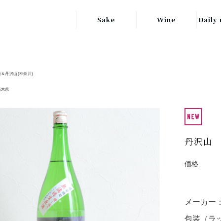
Sake
Wine
Daily 
東北の地酒
JAPAN
日本
関東の地酒
隆＆丹沢山(神奈川)
FRANCE
信越・北陸地方
フランス
栃木県
の地酒
キッ
ITALY
関西の地酒
イタリア
グラ
丹沢山
中部地方の地酒
GERMANY
ドイツ
中国・四国地方
価格:
ヘ
の地酒
メーカー
包装（ラッ