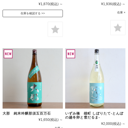
¥1,870
(税込)
～
¥1,936
(税込)
～
在庫 ×
在庫を確認する
大那 純米吟醸那須五百万石
いずみ橋 雄町 しぼりたて-とんぼ
の越冬卵と雪だるま-
¥1,650
(税込)
～
¥2,000
(税込)
～