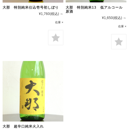
大那 特別純米仕込壱号初しぼり
大那 特別純米13 低アルコール
原酒
¥1,760
(税込)
～
¥1,650
(税込)
～
在庫 ×
在庫 ×
大那 超辛口純米火入れ