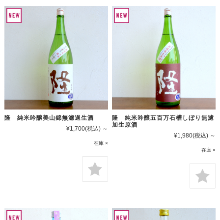
隆 純米吟醸美山錦無濾過生酒
隆 純米吟醸五百万石槽しぼり無濾
加生原酒
¥1,700
(税込)
～
¥1,980
(税込)
～
在庫 ×
在庫 ×