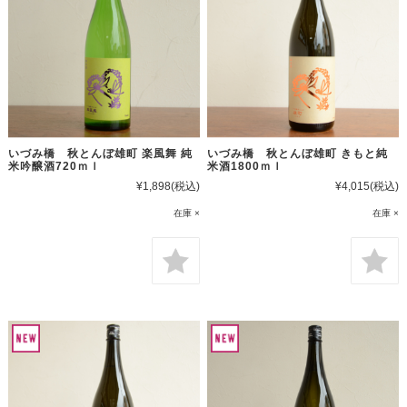
いづみ橋 秋とんぼ雄町 楽風舞 純
いづみ橋 秋とんぼ雄町 きもと純
米吟醸酒720ｍｌ
米酒1800ｍｌ
¥1,898
(税込)
¥4,015
(税込)
在庫 ×
在庫 ×