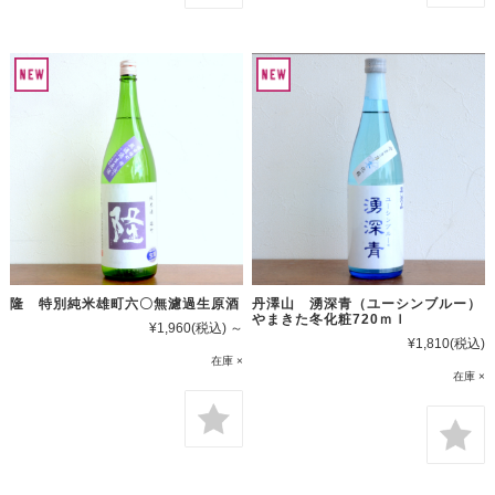
隆 特別純米雄町六〇無濾過生原酒
丹澤山 湧深青（ユーシンブルー）
やまきた冬化粧720ｍｌ
¥1,960
(税込)
～
¥1,810
(税込)
在庫 ×
在庫 ×