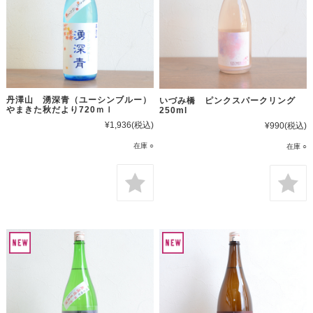
丹澤山 湧深青（ユーシンブルー）
いづみ橋 ピンクスパークリング
やまきた秋だより720ｍｌ
250ml
¥1,936
(税込)
¥990
(税込)
在庫 ○
在庫 ○