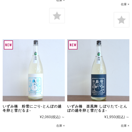
在庫 ×
在庫 ×
いずみ橋 粉雪にごり-とんぼの越
いずみ橋 楽風舞 しぼりたて-とん
冬卵と雪だるま-
ぼの越冬卵と雪だるま-
¥2,060
(税込)
～
¥1,950
(税込)
～
在庫 ×
在庫 ×