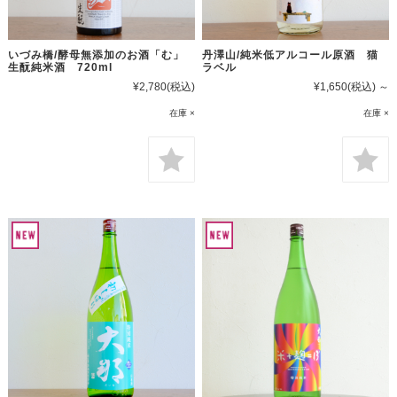
いづみ橋/酵母無添加のお酒「む」
丹澤山/純米低アルコール原酒 猫
生酛純米酒 720ml
ラベル
¥2,780
(税込)
¥1,650
(税込)
～
在庫 ×
在庫 ×