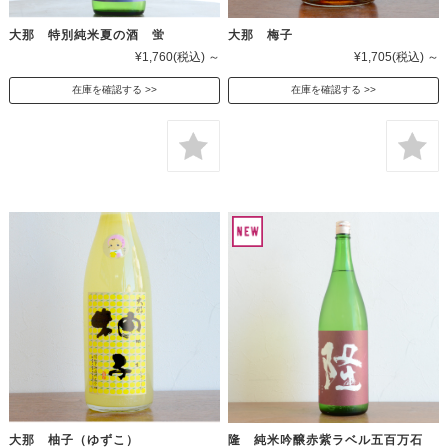
大那 特別純米夏の酒 蛍
大那 梅子
¥1,760
(税込)
～
¥1,705
(税込)
～
在庫を確認する
在庫を確認する
大那 柚子（ゆずこ）
隆 純米吟醸赤紫ラベル五百万石