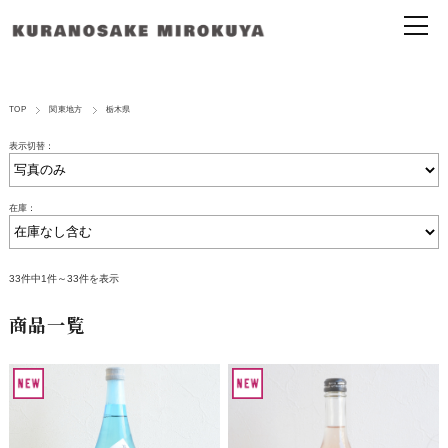
TOP
関東地方
栃木県
表示切替：
在庫：
33件中1件～33件を表示
商品一覧