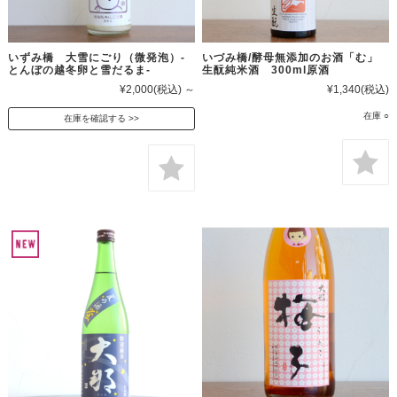
いずみ橋 大雪にごり（微発泡）-
いづみ橋/酵母無添加のお酒「む」
とんぼの越冬卵と雪だるま-
生酛純米酒 300ml原酒
¥2,000
(税込)
～
¥1,340
(税込)
在庫 ○
在庫を確認する