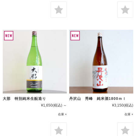
丹沢山 秀峰 純米酒1800ｍｌ
大那 特別純米生酛造り
¥3,150
(税込)
¥1,650
(税込)
～
在庫 ×
在庫 ×