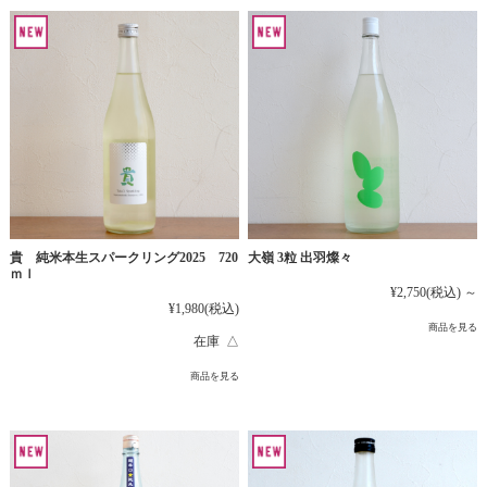
貴 純米本生スパークリング2025 720
大嶺 3粒 出羽燦々
ｍｌ
¥2,750
(税込)
～
¥1,980
(税込)
商品を見る
在庫 △
商品を見る