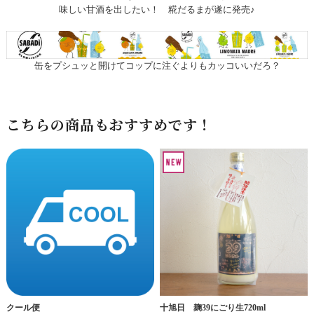
味しい甘酒を出したい！ 糀だるまが遂に発売♪
缶をプシュッと開けてコップに注ぐよりもカッコいいだろ？
こちらの商品もおすすめです！
十旭日 麹39にごり生720ml
クール便