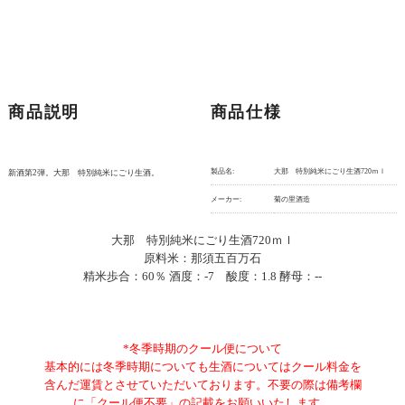
商品説明
商品仕様
製品名:
大那 特別純米にごり生酒720ｍｌ
新酒第2弾。大那 特別純米にごり生酒。
メーカー:
菊の里酒造
大那 特別純米にごり生酒720ｍｌ
原料米：那須五百万石
精米歩合：60％ 酒度：-7 酸度：1.8 酵母：--
*冬季時期のクール便について
基本的には冬季時期についても生酒についてはクール料金を
含んだ運賃とさせていただいております。不要の際は備考欄
に「クール便不要」の記載をお願いいたします。