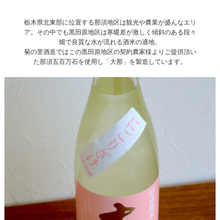
栃木県北東部に位置する那須地区は観光や農業が盛んなエリ
ア。その中でも黒田原地区は寒暖差が激しく傾斜のある段々
畑で良質な水が流れる酒米の適地。
菊の里酒造ではこの黒田原地区の契約農家様よりご提供頂い
た那須五百万石を使用し「大那」を製造しています。