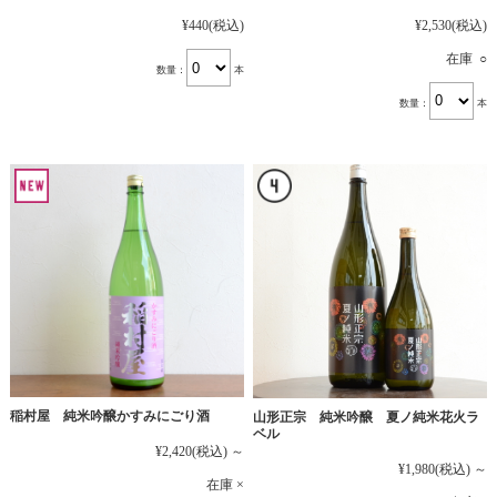
¥2,530
(税込)
¥440
(税込)
在庫 ○
数量：
本
数量：
本
稲村屋 純米吟醸かすみにごり酒
山形正宗 純米吟醸 夏ノ純米花火ラ
ベル
¥2,420
(税込)
～
¥1,980
(税込)
～
在庫 ×