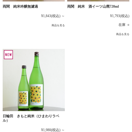
両関 純米吟醸無濾過
両関 純米 酒イーツ山廃720ml
¥1,843
(税込)
～
¥1,793
(税込)
在庫 ○
商品を見る
商品を見る
日輪田 きもと純米（ひまわりラベ
ル）
¥1,980
(税込)
～