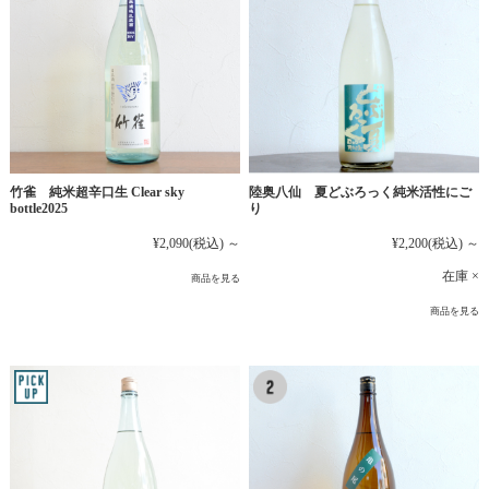
竹雀 純米超辛口生 Clear sky
陸奥八仙 夏どぶろっく純米活性にご
bottle2025
り
¥2,090
(税込)
～
¥2,200
(税込)
～
在庫 ×
商品を見る
商品を見る