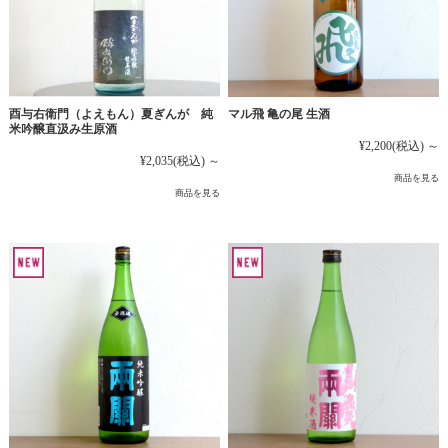
マル飛 亀の尾 生酒
酉与右衛門（よえもん）夏ぎんが 純
米吟醸直汲み生原酒
¥2,200
(税込)
～
¥2,035
(税込)
～
商品を見る
商品を見る