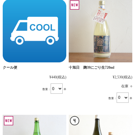
十旭日 麹39にごり生720ml
クール便
¥2,530
(税込)
¥440
(税込)
在庫 ○
数量：
本
数量：
本