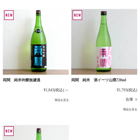
両関 純米吟醸無濾過
両関 純米 酒イーツ山廃720ml
¥1,843
(税込)
～
¥1,793
(税込)
在庫 ○
商品を見る
商品を見る