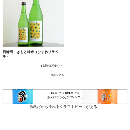
日輪田 きもと純米（ひまわりラベ
ル）
¥1,980
(税込)
～
商品を見る
酒蔵だから造れるクラフトビールがある！