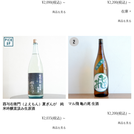
¥2,090
(税込)
～
¥2,200
(税込)
～
在庫 ×
商品を見る
商品を見る
マル飛 亀の尾 生酒
酉与右衛門（よえもん）夏ぎんが 純
米吟醸直汲み生原酒
¥2,200
(税込)
～
¥2,035
(税込)
～
商品を見る
商品を見る