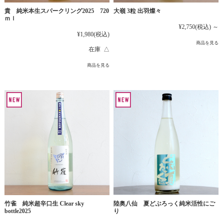
貴 純米本生スパークリング2025 720
大嶺 3粒 出羽燦々
ｍｌ
¥2,750
(税込)
～
¥1,980
(税込)
商品を見る
在庫 △
商品を見る
竹雀 純米超辛口生 Clear sky
陸奥八仙 夏どぶろっく純米活性にご
bottle2025
り