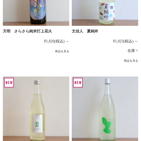
文佳人 夏純吟
天明 さらさら純米打上花火
¥1,925
(税込)
～
¥1,820
(税込)
～
在庫 ×
商品を見る
商品を見る