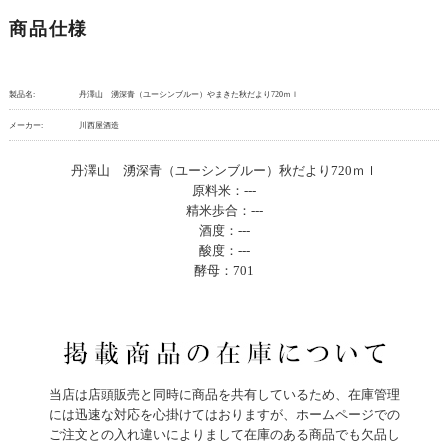
商品仕様
製品名:
丹澤山 湧深青（ユーシンブルー）やまきた秋だより720ｍｌ
メーカー:
川西屋酒造
丹澤山 湧深青（ユーシンブルー）秋だより720ｍｌ
原料米：---
精米歩合：---
酒度：---
酸度：---
酵母：701
当店は店頭販売と同時に商品を共有しているため、在庫管理
には迅速な対応を心掛けてはおりますが、ホームページでの
ご注文との入れ違いによりまして在庫のある商品でも欠品し