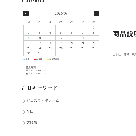
2026/08
日
月
火
水
木
金
土
1
商品説
2
3
4
5
6
7
8
9
10
11
12
13
14
15
16
17
18
19
20
21
22
23
24
25
26
27
28
29
30
31
丹沢山 秀峰 純
今日
定休日
時間短縮
■
■
■
営業時間
平日10：30-19：00
祝日10：30-17：00
注目キーワード
ピュズラ・ボノーム
辛口
大吟醸