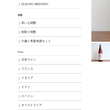
Dr.KONG BREWING
焼酎
長いも焼酎
粕取り焼酎
六趣と青森地酒セット
Wine
日本ワイン
フランス
イタリア
ドイツ
スペイン
オーストラリア