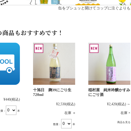
缶をプシュッと開けてコップに注ぐよりも
の商品もおすすめです！
十旭日 麹39にごり生
稲村屋 純米吟醸かすみ
720ml
にごり酒
¥440
(税込)
¥2,530
(税込)
¥2,420
(税込)
～
数量：
本
在庫 ○
在庫 ×
商品を見る
数量：
本