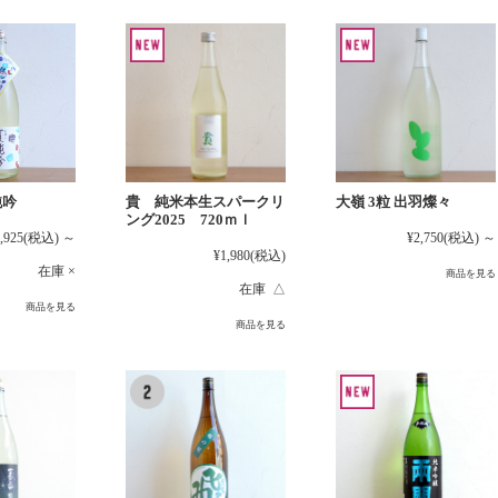
貴 純米本生スパークリ
大嶺 3粒 出羽燦々
純吟
ング2025 720ｍｌ
¥2,750
(税込)
～
,925
(税込)
～
¥1,980
(税込)
在庫 ×
商品を見る
在庫 △
商品を見る
商品を見る