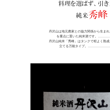
丹沢山は地元農家との協力関係から生まれ
を重点に置いた純米酒です。...........................
丹沢山純米「秀峰」はタンクで程よく熟成
立てる万能タイプ。....................................