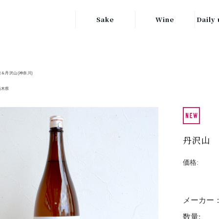
Sake
Wine
Daily 
東北の地酒
JAPAN
日本
関東の地酒
隆＆丹沢山(神奈川)
FRANCE
信越・北陸地方
フランス
栃木県
の地酒
キッ
ITALY
関西の地酒
イタリア
グラ
丹沢山 
中部地方の地酒
GERMANY
ドイツ
中国・四国地方
価格:
ヘ
の地酒
メーカー
数量: