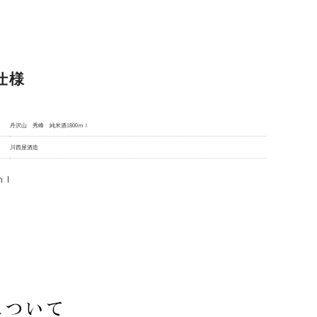
仕様
丹沢山 秀峰 純米酒1800ｍｌ
川西屋酒造
ｍｌ