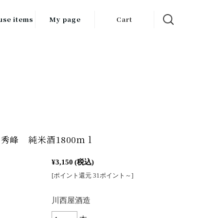
use items
My page
Cart
飲料
調味料
食品
チン用品
ス・酒器・
秀峰 純米酒1800ｍｌ
器
¥3,150
(税込)
ルスケア
[ポイント還元 31ポイント～]
：
川西屋酒造