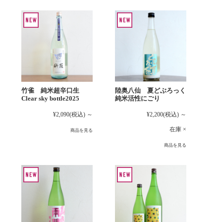
竹雀 純米超辛口生
陸奥八仙 夏どぶろっく
Clear sky bottle2025
純米活性にごり
¥2,090
(税込)
～
¥2,200
(税込)
～
在庫 ×
商品を見る
商品を見る