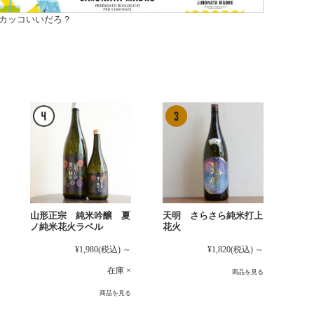
カッコいいだろ？
山形正宗 純米吟醸 夏
天明 さらさら純米打上
ノ純米花火ラベル
花火
¥1,980
(税込)
～
¥1,820
(税込)
～
在庫 ×
商品を見る
商品を見る