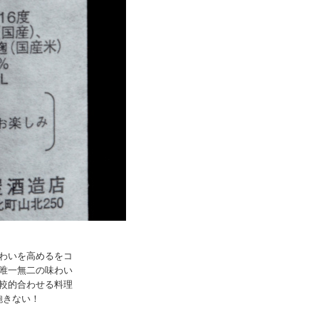
わいを高めるをコ
唯一無二の味わい
較的合わせる料理
飽きない！