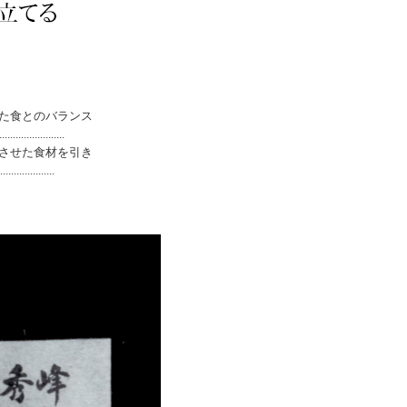
た食とのバランス
.............
させた食材を引き
..............