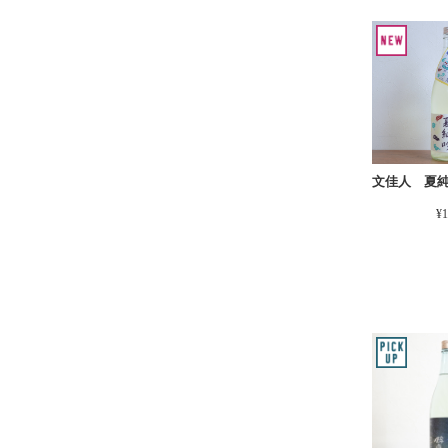
文佳人 夏
¥1