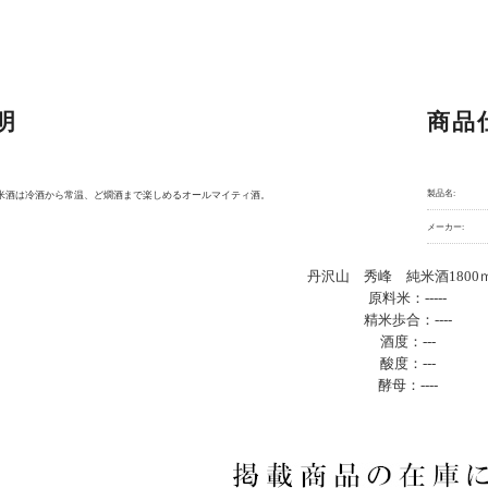
明
商品
製品名:
米酒は冷酒から常温、ど燗酒まで楽しめるオールマイティ酒。
メーカー:
丹沢山 秀峰 純米酒1800
原料米：-----
精米歩合：----
酒度：---
酸度：---
酵母：----