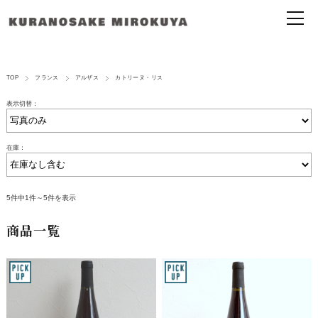
TOP
フランス
アルザス
カトリーヌ・リス
表示切替：
在庫：
5件中1件～5件を表示
商品一覧