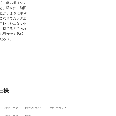
く、飲み頃はタン
と。確かに、前回
したが、まさに華や
こなれてカラダ全
フレッシュなマセ
、待てるのであれ
少し寝かせて熟成に
だろう。
仕様
ジャン・マルク・ドレイヤー/アルザス・フィニステラ・オリジン2023
ジャン・マルク・ドレイヤー