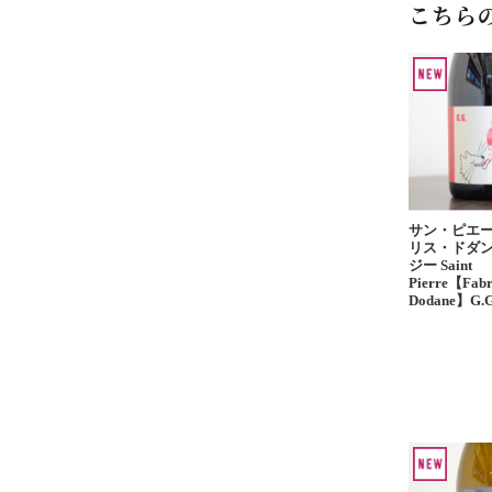
こちら
サン・ピエ
リス・ドダン
ジー Saint
Pierre【Fabr
Dodane】G.