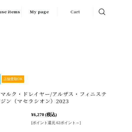
use items
My page
Cart
飲料
調味料
食品
チン用品
ス・酒器・
店舗受取OK
器
マルク・ドレイヤー/アルザス・フィニステ
ルスケア
ジン（マセラシオン）2023
¥6,270
(税込)
[ポイント還元 62ポイント～]