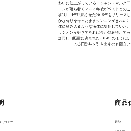
わいに仕上がっている！ジャン・マルク曰
ニンが落ち着く２～３年後がベストとのこ
は2月に4年瓶熟させた2019年をリリース
かな香りを保ったままタンニンがきれいに
体に染み入るような液体に変化していた。
ラシオンが好きであれば今が飲み頃。でも
ば同じ日照量に恵まれた2019年のように
よる円熟味を引き出すのも面白い
明
商品
製品名:
アルザス地方
メーカー: