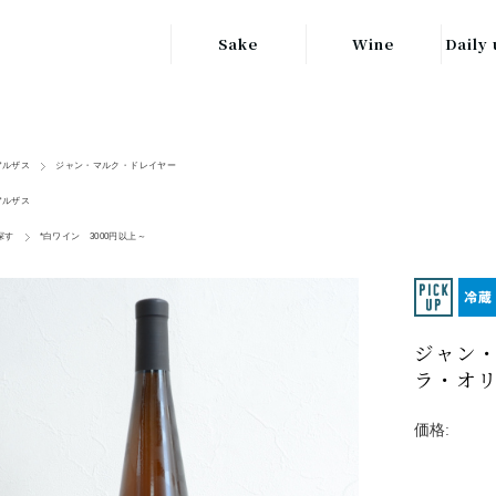
Sake
Wine
Daily 
東北の地酒
JAPAN
日本
関東の地酒
アルザス
ジャン・マルク・ドレイヤー
FRANCE
信越・北陸地方
フランス
アルザス
の地酒
探す
*白ワイン 3000円以上～
キッ
ITALY
関西の地酒
イタリア
グラ
中部地方の地酒
GERMANY
ドイツ
ジャン・
中国・四国地方
ヘ
ラ・オリ
の地酒
価格: