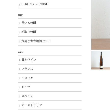
Dr.KONG BREWING
焼酎
長いも焼酎
粕取り焼酎
六趣と青森地酒セット
Wine
日本ワイン
フランス
イタリア
ドイツ
スペイン
オーストラリア