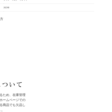
2023年
地方
るため、在庫管理
ホームページでの
る商品でも欠品し
..。