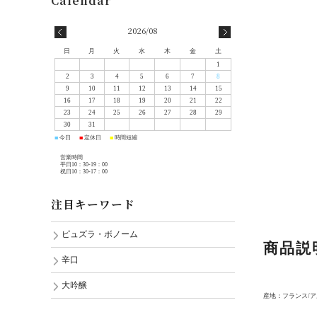
2026/08
日
月
火
水
木
金
土
1
2
3
4
5
6
7
8
9
10
11
12
13
14
15
16
17
18
19
20
21
22
23
24
25
26
27
28
29
30
31
今日
定休日
時間短縮
■
■
■
営業時間
平日10：30-19：00
祝日10：30-17：00
注目キーワード
ピュズラ・ボノーム
商品説
辛口
大吟醸
産地：フランス/