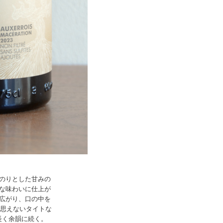
のりとした甘みの
な味わいに仕上が
広がり、口の中を
は思えないタイトな
長く余韻に続く。