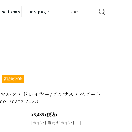
use items
My page
Cart
飲料
調味料
食品
チン用品
ス・酒器・
店舗受取OK
器
マルク・ドレイヤー/アルザス・べアート
ルスケア
ce Beate 2023
¥6,435
(税込)
[ポイント還元 64ポイント～]