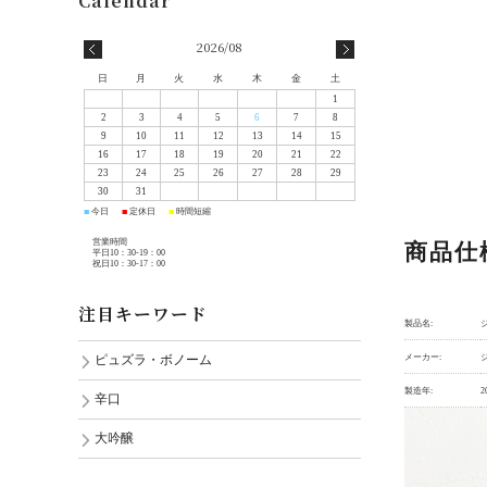
2026/08
日
月
火
水
木
金
土
1
2
3
4
5
6
7
8
9
10
11
12
13
14
15
16
17
18
19
20
21
22
23
24
25
26
27
28
29
30
31
今日
定休日
時間短縮
■
■
■
営業時間
商品仕
平日10：30-19：00
祝日10：30-17：00
注目キーワード
製品名:
ジ
メーカー:
ピュズラ・ボノーム
製造年:
2
辛口
大吟醸