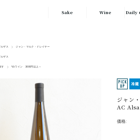
Sake
Wine
Daily 
東北の地酒
JAPAN
日本
関東の地酒
アルザス
ジャン・マルク・ドレイヤー
FRANCE
信越・北陸地方
フランス
アルザス
の地酒
探す
*白ワイン 3000円以上～
キッ
ITALY
関西の地酒
イタリア
グラ
中部地方の地酒
GERMANY
ドイツ
ジャン・
中国・四国地方
ヘ
AC Alsa
の地酒
価格: