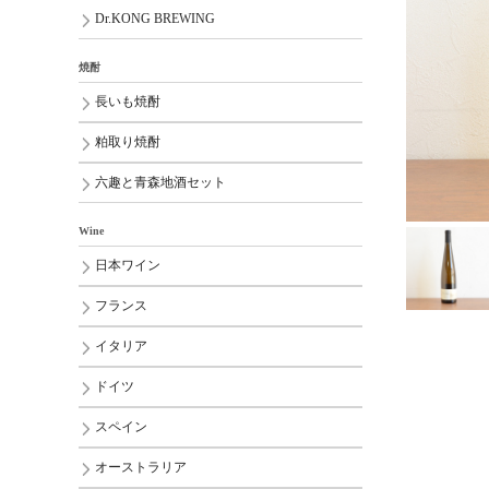
Dr.KONG BREWING
焼酎
長いも焼酎
粕取り焼酎
六趣と青森地酒セット
Wine
日本ワイン
フランス
イタリア
ドイツ
スペイン
オーストラリア