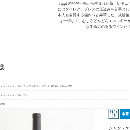
Siggi の発酵不発から生まれた新しいキ
にはダイレクトプレスの仕込みを苦手とし
本人も自賛する傑作へと昇華した。抜栓後 
は一切なく、むしろどんどんエネルギー
な生命力のあるワインだ
様
ャン・マルク・ドレイヤー/アルザス・べアート AC Alsace Beate 2023
ジャン・マルク・ドレイヤー
023年
ジャン・マ