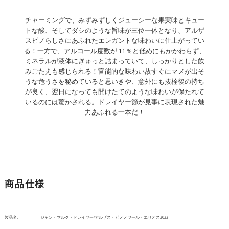
チャーミングで、みずみずしくジューシーな果実味とキュー
トな酸、そしてダシのような旨味が三位一体となり、アルザ
スピノらしさにあふれたエレガントな味わいに仕上がってい
る！一方で、アルコール度数が 11％と低めにもかかわらず、
ミネラルが液体にぎゅっと詰まっていて、しっかりとした飲
みごたえも感じられる！官能的な味わい故すぐにマメが出そ
うな危うさを秘めていると思いきや、意外にも抜栓後の持ち
が良く、翌日になっても開けたてのような味わいが保たれて
いるのには驚かされる。ドレイヤー節が見事に表現された魅
力あふれる一本だ！
商品仕様
製品名:
ジャン・マルク・ドレイヤー/アルザス・ピノノワール・エリオス2023