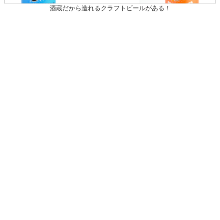
酒蔵だから造れるクラフトビールがある！
〒031-0804 青森県八戸市青葉1-10-13
営業時間：月～土（祝日を除く）
午前10時30～午後7時
祝日
午前10時30～午後5時
20歳未満の者の飲酒は法律で禁止されている。