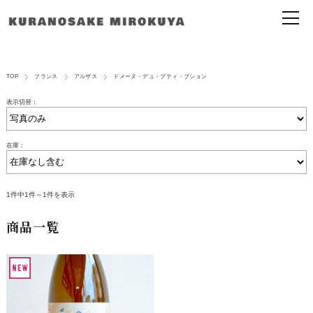
TOP
フランス
アルザス
ドメーヌ・デュ・プティ・ブション
表示切替：
在庫：
1件中1件～1件を表示
商品一覧