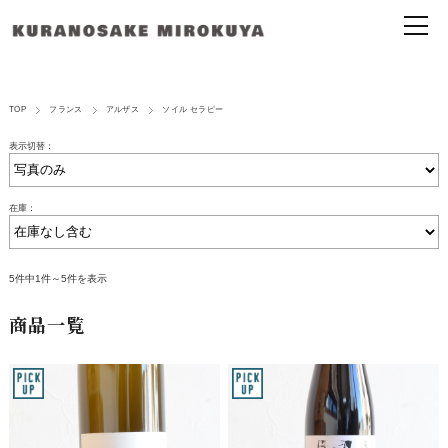
TOP
フランス
アルザス
ソイル セラピー
表示切替：
在庫：
5件中1件～5件を表示
商品一覧