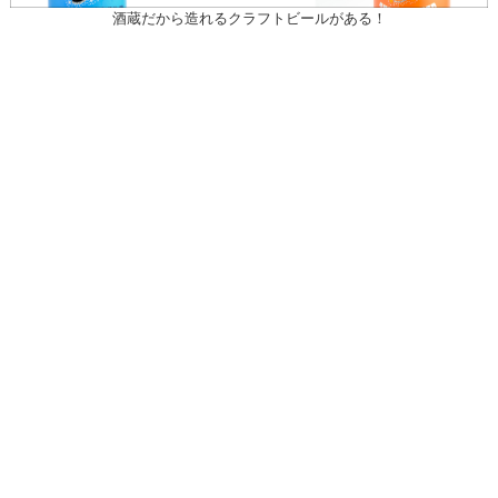
酒蔵だから造れるクラフトビールがある！
〒031-0804 青森県八戸市青葉1-10-13
営業時間：月～土（祝日を除く）
午前10時30～午後7時
祝日
午前10時30～午後5時
20歳未満の者の飲酒は法律で禁止されている。