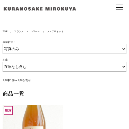
TOP
フランス
ロワール
レ・グリオット
表示切替：
在庫：
1件中1件～1件を表示
商品一覧