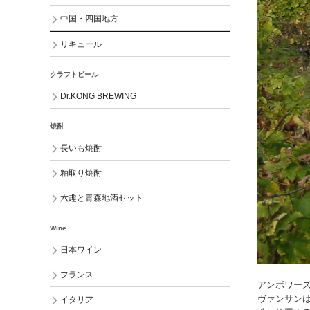
中国・四国地方
リキュール
クラフトビール
Dr.KONG BREWING
焼酎
長いも焼酎
粕取り焼酎
六趣と青森地酒セット
Wine
日本ワイン
フランス
アンボワー
ヴァンサンは
イタリア