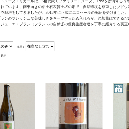
ドメーヌ・リカールは、5世代続くファミリードメーヌ。17haを所有するうち
られています。南東向きの粘土石灰質土壌の畑で、自然環境を尊重したブドウ
ウ栽培をしてきましたが、2013年に正式にエコセールの認証を受けました
ブランのフレッシュな美味しさをキープするため入れるが、添加量はできるだ
ージュ・エ・ブラン（フランスの自然派の優良生産者達を丁寧に紹介する実直
在庫：
を表示