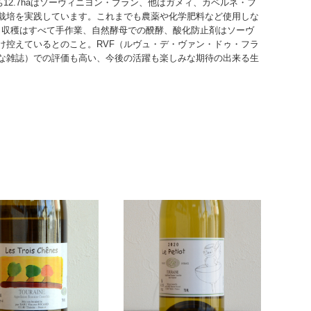
12.7haはソーヴィニヨン・ブラン、他はガメィ、カベルネ・フ
栽培を実践しています。これまでも農薬や化学肥料など使用しな
。 収穫はすべて手作業、自然酵母での醗酵、酸化防止剤はソーヴ
け控えているとのこと。RVF（ルヴュ・デ・ヴァン・ドゥ・フラ
な雑誌）での評価も高い、今後の活躍も楽しみな期待の出来る生