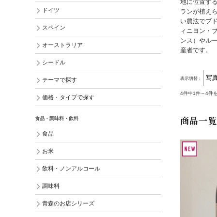
地に位置する
ドイツ
ランが植え
い農法でブド
スペイン
ィニヨン・
ンス）やル
オーストラリア
産者です。
シードル
表示切替：
テーマで探す
4件中1件～4件
価格・タイプで探す
商品一覧
食品・調味料・飲料
食品
お米
飲料・ノンアルコール
調味料
青森のお店シリーズ