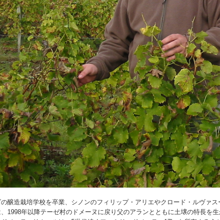
ズの醸造栽培学校を卒業、シノンのフィリップ・アリエやクロード・ルヴァス
、1998年以降テーゼ村のドメーヌに戻り父のアランとともに土壌の特長を