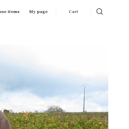
use items
My page
Cart
飲料
調味料
食品
チン用品
ス・酒器・
器
ルスケア