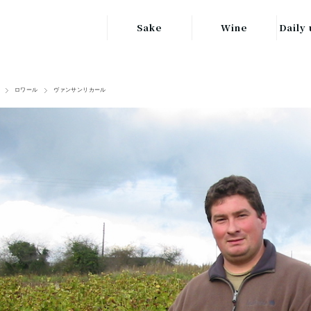
Sake
Wine
Daily 
東北の地酒
JAPAN
日本
ロワール
ヴァンサンリカール
関東の地酒
FRANCE
信越・北陸地方
フランス
の地酒
キッ
ITALY
関西の地酒
イタリア
グラ
中部地方の地酒
GERMANY
ドイツ
中国・四国地方
ヘ
の地酒