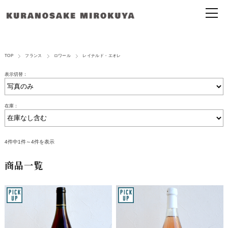
TOP
フランス
ロワール
レイナルド・エオレ
表示切替：
在庫：
4件中1件～4件を表示
商品一覧