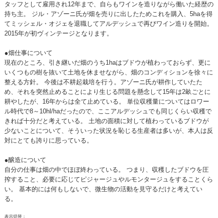
タッフとして雇用され12年まで、自らもワインを造りながら働いた経歴の
持ち主。 ジル・アゾーニ氏が畑を売りに出したためこれを購入、5haを得
てミッシェル・オジェを退職してアルデッシュで再びワイン造りを開始。
2015年が初ヴィンテージとなります。
●畑仕事について
現在のところ、引き継いだ畑のうち1haはブドウが植わっておらず、更に
いくつもの樹を抜いて土地を休ませながら、畑のコンディションを徐々に
整える方針。 今後は不耕起栽培を行う。アゾーニ氏が耕作していたた
め、それを突然止めることにより生じる問題を懸念して15年は2畝ごとに
耕やしたが、16年からは全て止めている。 単位収穫量についてはロワー
ル時代で8～10hl/haだったので、ここアルデッシュでも同じくらい収穫で
きれば十分だと考えている。 土地の面積に対して植わっているブドウが
少ないことについて、そういった状況を恥じる生産者は多いが、本人は反
対にとても誇りに思っている。
●醸造について
自分の仕事は畑の中でほぼ終わっている。 つまり、収穫したブドウを圧
搾すること、必要に応じてピジャージュやルモンタージュをすることくら
い。 基本的には何もしないで、微生物の活動を見守るだけと考えてい
る。
表示切替：